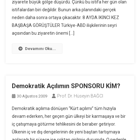
ziyarete büyük gölge düşürdü. Çünkü bu istifa her gün olan
istifalardan biri değildir. Bunun arka planındaki gerçek
neden daha sonra ortaya çıkacaktır. 8 AYDA İKİNCİ KEZ
BAŞBAŞA GÖRÜŞTÜLER Türkiye-ABD ilişkilerinin seyri
açısından bu ziyaretin önemi […]
Devamını Oku...
Demokratik Açılımın SPONSORU KİM?
Prof. Dr. Hüseyin BAĞCI
30 Ağustos 2009
Demokratik açılıma dönüşen “Kürt açılımı” tüm hızıyla
devam ederken, her geçen gün ülkeyi bir karmaşaya ve bir
iç çatışmaya götürme tehlikesini de beraber getiriyor.
Ülkenin iç ve dış dengelerinin de yeni baştan tartışmaya
açılacağı bir sürece ise çoktan girilmiş durumda. O nedenle