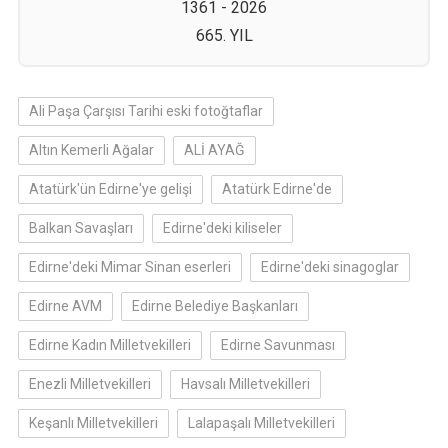
1361 - 2026
665. YIL
Ali Paşa Çarşısı Tarihi eski fotoğtaflar
Altın Kemerli Ağalar
ALİ AYAĞ
Atatürk'ün Edirne'ye gelişi
Atatürk Edirne'de
Balkan Savaşları
Edirne'deki kiliseler
Edirne'deki Mimar Sinan eserleri
Edirne'deki sinagoglar
Edirne AVM
Edirne Belediye Başkanları
Edirne Kadın Milletvekilleri
Edirne Savunması
Enezli Milletvekilleri
Havsalı Milletvekilleri
Keşanlı Milletvekilleri
Lalapaşalı Milletvekilleri