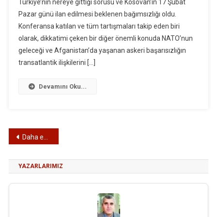
Türkiye’nin nereye gittiği sorusu ve Kosovan’ın 17 Şubat
Pazar günü ilan edilmesi beklenen bağımsızlığı oldu.
Konferansa katılan ve tüm tartışmaları takip eden biri
olarak, dikkatimi çeken bir diğer önemli konuda NATO’nun
geleceği ve Afganistan’da yaşanan askeri başarısızlığın
transatlantik ilişkilerini […]
Devamını Oku...
Yazı
Daha eski yazılar
gezinmesi
YAZARLARIMIZ