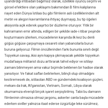
uyandırdığı intibadan bağımsız olarak, özellikle oyuncu seçimi ve
görsel efektlere olan yaklaşımı bakımından B filmi kalıplarına
riayet eden Dünya İstilası bu gibi filmlerin asli özelliklerinden alt
metin ve alegori kavramlarına ihtiyaç duymayıp, bu tip öğeleri
aksiyonla açık ederek şaşırtıcı bir düzleme oturuyor. Yitik bir
kahramanın emir altında, edilgen bir şekilde iade-i itibar peşinde
koşturmasını izlerken, mücadelenin karşında ilk kez bu denli
göğüs göğüse çarpışmaya cesareti olan yabancılarla burun
buruna geliyoruz. Filmin öncüllerinden farkı bununla sınırlı değil.
Topyekun savaşı, ikisi aynı kapıya çıkmayacak şekilde topyekun
müdafaaya militarist dozu arttırarak tahvil ediyor ve istilayı
zamanı bilinmeyen ama vakur biçimde beklenen bir hadise olarak
yansıtıyor. Ve fakat safları belirlerken, bilinçli olup olmadığını
kestiremesek de, istilacıları ABD ve gündemdeki koalisyon güçleri;
mekanı da Irak, Afganistan, Vietnam, Somali , Libya olarak
okumamıza elverişli birçok işaret serpiştirilmiş. Tabii bu damarın
filmlerinin olmazsa olmaz jargonu, askerler canla başla mücadele
ederken siviller yalnızca itaat ederse özgürlüğe leke sürülmez,