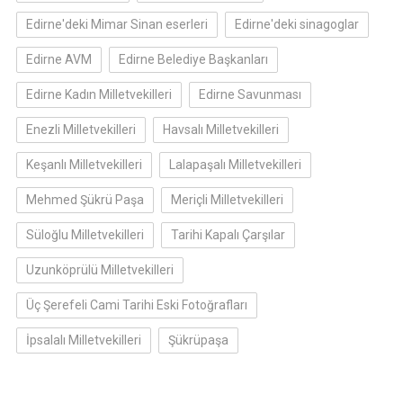
Edirne'deki Mimar Sinan eserleri
Edirne'deki sinagoglar
Edirne AVM
Edirne Belediye Başkanları
Edirne Kadın Milletvekilleri
Edirne Savunması
Enezli Milletvekilleri
Havsalı Milletvekilleri
Keşanlı Milletvekilleri
Lalapaşalı Milletvekilleri
Mehmed Şükrü Paşa
Meriçli Milletvekilleri
Süloğlu Milletvekilleri
Tarihi Kapalı Çarşılar
Uzunköprülü Milletvekilleri
Üç Şerefeli Cami Tarihi Eski Fotoğrafları
İpsalalı Milletvekilleri
Şükrüpaşa