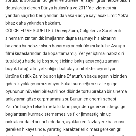
sorusunu sorduran Gölgeler ve Suretler’e, zayıflığı bir nebze olsun
detaylarda elenen Dünya İstilası’na ve 2011’de izlemesi bir
yandan şaşırtıcı beri yandan da vaka-i adiye sayılacak Limit Yok’a
biraz daha yakından bakalım.
GÖLGELER VE SURETLER: Derviş Zaim, Gölgeler ve Suretler ile
sinemamızın tanıdık imajlarının dışına taşmayı his aktarımı
bazında bir nebze olsun başarmış ancak filmini kötü bir Avrupa
filmi kıstaslarından da kopartamamış. Yer yer içtimai nabız diri
tutulduğu halde, içi boş sürgit içkinci bakış açısı çoğu zaman
büyük fotoğrafın yetkinliğini baltalayıcı nitelikte seyrediyor.
Üstüne üstlük Zaim bu son işine Eflatun’un bakış açısının izinden
giderek yaklaşmamızı istiyor. Fakat süreceğimiz iz ile gölge
oyununun nüveleri birleştirilince dibinde tortu bırakan bir sinema
anlayışının göze çarpmaması zor. Bunun en önemli sebebi
Zaim’in başka felsefi metaforların peşinden giderken ide-gölge
bağlantısını kurmak istememesi ve fikir jimnastiğinin uç
noktalarında efor sarf ederken, ayakları en fazla yere basması
gereken hikayesinde, yarattığı karakterleri olması gereken gri