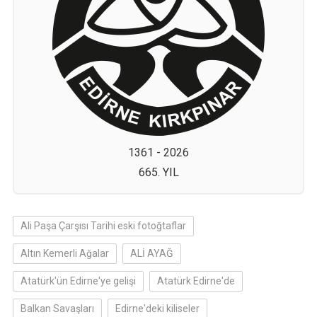
1361 - 2026
665. YIL
Ali Paşa Çarşısı Tarihi eski fotoğtaflar
Altın Kemerli Ağalar
ALİ AYAĞ
Atatürk'ün Edirne'ye gelişi
Atatürk Edirne'de
Balkan Savaşları
Edirne'deki kiliseler