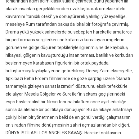
tonlarından adım adım klasik sulara çekmesi. Bunu yaparken ilk
olarak insanları gerçekliklerinden uzaklaştırarak örnekse öteki
kavramını “tanıdık öteki” ye dönüştürerek yalınlığı yüzeyselliğe,
meseleye Rum tarafından bakışı da lokal bir fotoğrafa çevirmiş.
Drama yükü yüksek sahnelerde bu sebepten hareketle amatörce
bir performans sergilerken, ne kafamızı kurcalayan imgelerin
görünen ve gölge düşüren tepkileriyle ilgilenmiş ne de kayboluş
hikayesi, gölgenin kavuşturduğu insan teması, batıllık ve korkudan
beslenmeyen karabasan figürlerini bir ortak paydada
buluşturmayı layıkıyla yerine getirebilmiş. Derviş Zaim ekseriyetle,
tıpkı bazı Reha Erdem filmlerinde de göze çarptığı üzere “Sanatı
tamamıyla gizleyen sanat lazımdır” düsturunu eksik tefekkürle
ele alıyor. Mesela Gölgeler ve Suretler’in sekans geçişlerindeki
espri böyle realist bir filmin tonuna hilafken önce ayırt ediciliğe
sonra da alelade bir politikaya dönüşüyor. Bu da hikaye anlatmayı
çok iyi bilen bir yönetmenin belki de en gönül verdiği çalışmasının
en sıradan filmine dönüşmesinin zahiri açmazlarından bir diğeri.
DÜNYA İSTİLASI: LOS ANGELES SAVAŞI: Hareket noktasının