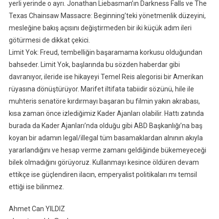
yerli yerinde o ayrı. Jonathan Liebasman’ın Darkness Falls ve The
Texas Chainsaw Massacre: Beginning’teki yönetmenlik düzeyini,
mesleğine bakış açısını değiştirmeden bir iki küçük adım ileri
götürmesi de dikkat çekici.
Limit Yok: Freud, tembelliğin başaramama korkusu olduğundan
bahseder. Limit Yok, başlarında bu sözden haberdar gibi
davranıyor, ileride ise hikayeyi Temel Reis alegorisi bir Amerikan
rüyasına dönüştürüyor. Marifet iltifata tabiidir sözünü, hile ile
muhteris senatöre kırdırmayı başaran bu filmin yakın akrabası,
kısa zaman önce izlediğimiz Kader Ajanları olabilir. Hattı zatında
burada da Kader Ajanları’nda olduğu gibi ABD Başkanlığı’na baş
koyan bir adamın legal/illegal tüm basamaklardan alnının akıyla
yararlandığını ve hesap verme zamanı geldiğinde bükemeyeceği
bilek olmadığını görüyoruz. Kullanmayı kesince öldüren devam
ettikçe ise güçlendiren ilacın, emperyalist politikaları mı temsil
ettiği ise bilinmez.
Ahmet Can YILDIZ