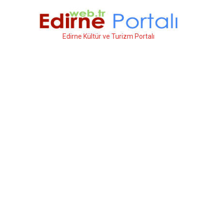
İçeriğe
atla
Edirne Kültür ve Turizm Portalı