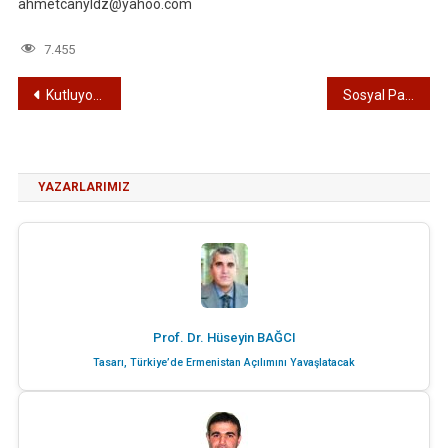
ahmetcanyldz@yahoo.com
7.455
Yazı
Kutluyorum
Sosyal Paylaşım Ağlarının Çocuklar Üzerindeki Etkileri
gezinmesi
YAZARLARIMIZ
Prof. Dr. Hüseyin BAĞCI
Tasarı, Türkiye’de Ermenistan Açılımını Yavaşlatacak