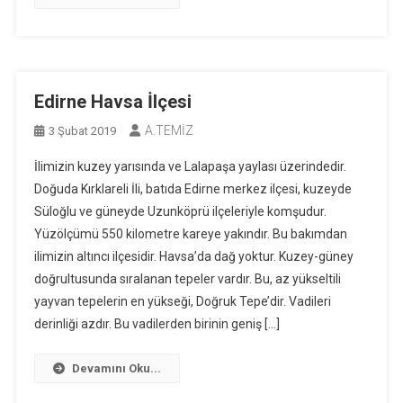
Edirne Havsa İlçesi
A.TEMİZ
3 Şubat 2019
İlimizin kuzey yarısında ve Lalapaşa yaylası üzerindedir.
Doğuda Kırklareli İli, batıda Edirne merkez ilçesi, kuzeyde
Süloğlu ve güneyde Uzunköprü ilçeleriyle komşudur.
Yüzölçümü 550 kilometre kareye yakındır. Bu bakımdan
ilimizin altıncı ilçesidir. Havsa’da dağ yoktur. Kuzey-güney
doğrultusunda sıralanan tepeler vardır. Bu, az yükseltili
yayvan tepelerin en yükseği, Doğruk Tepe’dir. Vadileri
derinliği azdır. Bu vadilerden birinin geniş […]
Devamını Oku...