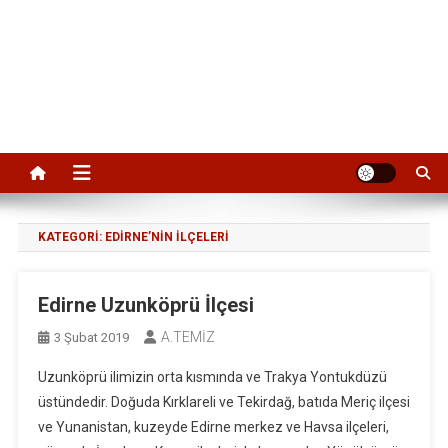
KATEGORI:
EDIRNE’NIN İLÇELERI
Edirne Uzunköprü İlçesi
A.TEMİZ
3 Şubat 2019
Uzunköprü ilimizin orta kısmında ve Trakya Yontukdüzü
üstündedir. Doğuda Kırklareli ve Tekirdağ, batıda Meriç ilçesi
ve Yunanistan, kuzeyde Edirne merkez ve Havsa ilçeleri,