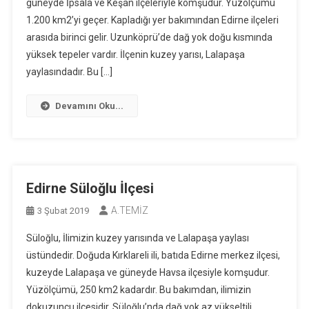
güneyde İpsala ve Keşan ilçeleriyle komşudur. Yüzölçümü
1.200 km2’yi geçer. Kapladığı yer bakımından Edirne ilçeleri
arasıda birinci gelir. Uzunköprü’de dağ yok doğu kısmında
yüksek tepeler vardır. İlçenin kuzey yarısı, Lalapaşa
yaylasındadır. Bu […]
Devamını Oku...
Edirne Süloğlu İlçesi
A.TEMİZ
3 Şubat 2019
Süloğlu, İlimizin kuzey yarısında ve Lalapaşa yaylası
üstündedir. Doğuda Kırklareli ili, batıda Edirne merkez ilçesi,
kuzeyde Lalapaşa ve güneyde Havsa ilçesiyle komşudur.
Yüzölçümü, 250 km2 kadardır. Bu bakımdan, ilimizin
dokuzuncu ilçesidir. Süloğlu’nda dağ yok az yükseltili