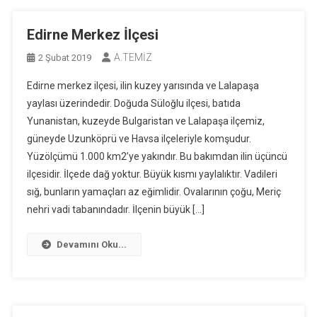
Edirne Merkez İlçesi
A.TEMİZ
2 Şubat 2019
Edirne merkez ilçesi, ilin kuzey yarısında ve Lalapaşa
yaylası üzerindedir. Doğuda Süloğlu ilçesi, batıda
Yunanistan, kuzeyde Bulgaristan ve Lalapaşa ilçemiz,
güneyde Uzunköprü ve Havsa ilçeleriyle komşudur.
Yüzölçümü 1.000 km2’ye yakındır. Bu bakımdan ilin üçüncü
ilçesidir. İlçede dağ yoktur. Büyük kısmı yaylalıktır. Vadileri
sığ, bunların yamaçları az eğimlidir. Ovalarının çoğu, Meriç
nehri vadi tabanındadır. İlçenin büyük […]
Devamını Oku...