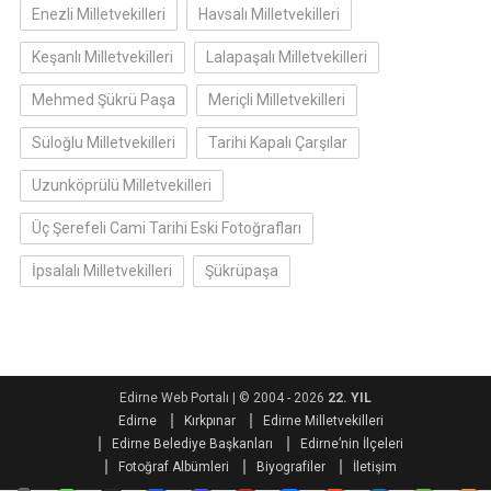
Enezli Milletvekilleri
Havsalı Milletvekilleri
Keşanlı Milletvekilleri
Lalapaşalı Milletvekilleri
Mehmed Şükrü Paşa
Meriçli Milletvekilleri
Süloğlu Milletvekilleri
Tarihi Kapalı Çarşılar
Uzunköprülü Milletvekilleri
Üç Şerefeli Cami Tarihi Eski Fotoğrafları
İpsalalı Milletvekilleri
Şükrüpaşa
Edirne Web Portalı
|
© 2004 - 2026
22. YIL
Edirne
Kırkpınar
Edirne Milletvekilleri
Edirne Belediye Başkanları
Edirne’nin İlçeleri
Fotoğraf Albümleri
Biyografiler
İletişim