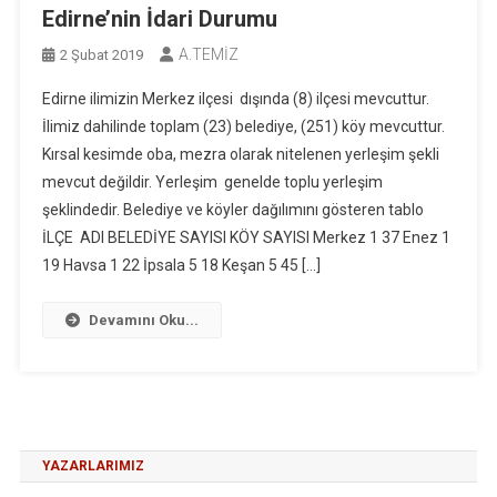
Edirne’nin İdari Durumu
A.TEMİZ
2 Şubat 2019
Edirne ilimizin Merkez ilçesi dışında (8) ilçesi mevcuttur.
İlimiz dahilinde toplam (23) belediye, (251) köy mevcuttur.
Kırsal kesimde oba, mezra olarak nitelenen yerleşim şekli
mevcut değildir. Yerleşim genelde toplu yerleşim
şeklindedir. Belediye ve köyler dağılımını gösteren tablo
İLÇE ADI BELEDİYE SAYISI KÖY SAYISI Merkez 1 37 Enez 1
19 Havsa 1 22 İpsala 5 18 Keşan 5 45 […]
Devamını Oku...
YAZARLARIMIZ