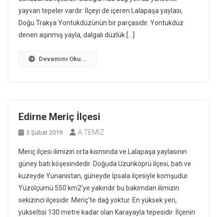
yayvan tepeler vardır. İlçeyi de içeren Lalapaşa yaylası,
Doğu Trakya Yontukdüzünün bir parçasıdır. Yontukdüz
denen aşınmış yayla, dalgalı düzlük […]
Devamını Oku...
Edirne Meriç İlçesi
A.TEMİZ
3 Şubat 2019
Meriç ilçesi ilimizin orta kısmında ve Lalapaşa yaylasının
güney batı köşesindedir. Doğuda Uzunköprü ilçesi, batı ve
kuzeyde Yunanistan, güneyde İpsala ilçesiyle komşudur.
Yüzölçümü 550 km2’ye yakındır bu bakımdan ilimizin
sekizinci ilçesidir. Meriç‘te dağ yoktur. En yüksek yeri,
yükseltisi 130 metre kadar olan Karayayla tepesidir. İlçenin