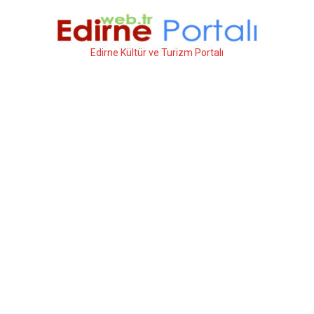
İçeriğe
atla
Edirne Kültür ve Turizm Portalı