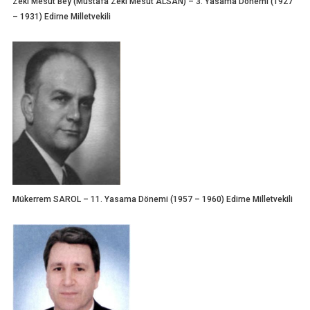
Zeki Mesut Bey (Mustafa Zeki Mesut ALSAN) – 3. Yasama Dönemi (1927
– 1931) Edirne Milletvekili
Mükerrem SAROL – 11. Yasama Dönemi (1957 – 1960) Edirne Milletvekili