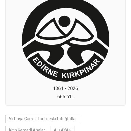
1361 - 2026
665. YIL
Ali Paşa Çarşısı Tarihi eski fotoğtaflar
Altın Kemerli Ağalar
ALİ AYAĞ