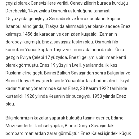
çeyizi olarak Cenevizlilere verildi. Cenevizlilerin burada kurduğu
Derebeylik, 14.yüzyılda Osmanlı üstünlüğünü tanımıştı.
15.yüzyılda genişleyip Semadirek ve İmroz adalarını kapsadı.
İstanbul alındığında, Trakya’da alınmadık yer olarak sadece Enez
kalmıştı. 1456 da karadan ve denizden kuşatıldı. Zamanın
derebeyi kaçmıştı. Enez, savaşsız teslim oldu. Osmanlı filo
komutanı Yunus kaptan Taşoz ve Limni adalarını da aldı. Ünlü
gezgin Evliya Çelebi 17.yüzyılda, Enez’i gelişmiş bir liman kenti
olarak görmüştü. Enez 19.yüzyılın I.ve II. yarılarında, iki kez
Rusların eline geçti. Birinci Balkan Savaşından sonra Bulgarlar ve
Birinci Dünya Savaşı ertesinde Yunanlılar tarafından alındı. İki yıl
kadar Yunan yönetiminde kalan Enez, 23 Kasım 1922 tarihinde
kurtarıldı. 1926 yılında Keşan’ın bir bucağıydı. 1953 yılında Enez
oldu.
Bilginlerimizin kazalar yaparak bulduğu taşınır eserler, Edirne
Müzesindedir. Tarihsel yapılar, Birinci Dünya Savaşındaki
bombardımanlardan zarar görmüştür. Enez Kalesi içindeki küçük