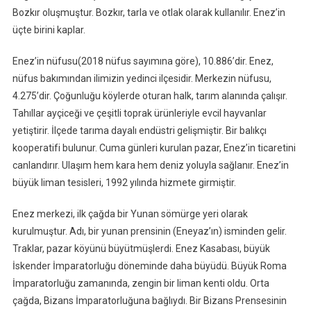
Bozkır oluşmuştur. Bozkır, tarla ve otlak olarak kullanılır. Enez’in
üçte birini kaplar.
Enez’in nüfusu(2018 nüfus sayımına göre), 10.886’dir. Enez,
nüfus bakımından ilimizin yedinci ilçesidir. Merkezin nüfusu,
4.275’dir. Çoğunluğu köylerde oturan halk, tarım alanında çalışır.
Tahıllar ayçiceği ve çeşitli toprak ürünleriyle evcil hayvanlar
yetiştirir. İlçede tarıma dayalı endüstri gelişmiştir. Bir balıkçı
kooperatifi bulunur. Cuma günleri kurulan pazar, Enez’in ticaretini
canlandırır. Ulaşım hem kara hem deniz yoluyla sağlanır. Enez’in
büyük liman tesisleri, 1992 yılında hizmete girmiştir.
Enez merkezi, ilk çağda bir Yunan sömürge yeri olarak
kurulmuştur. Adı, bir yunan prensinin (Eneyaz’ın) isminden gelir.
Traklar, pazar köyünü büyütmüşlerdi. Enez Kasabası, büyük
İskender İmparatorluğu döneminde daha büyüdü. Büyük Roma
İmparatorluğu zamanında, zengin bir liman kenti oldu. Orta
çağda, Bizans İmparatorluğuna bağlıydı. Bir Bizans Prensesinin