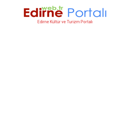
İçeriğe
atla
Edirne Kültür ve Turizm Portalı