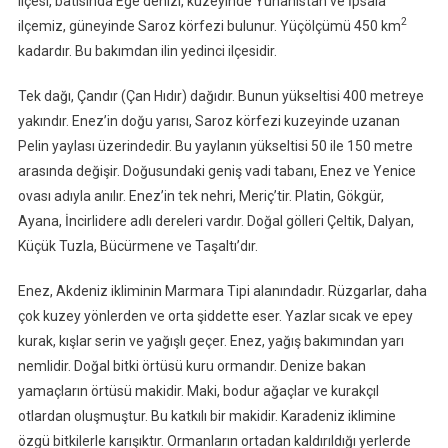
ilçesi, batısında Ege denizi, kuzeyinde Yunanistan ve İpsala
2
ilçemiz, güneyinde Saroz körfezi bulunur. Yüçölçümü 450 km
kadardır. Bu bakımdan ilin yedinci ilçesidir.
Tek dağı, Çandır (Çan Hıdır) dağıdır. Bunun yükseltisi 400 metreye
yakındır. Enez’in doğu yarısı, Saroz körfezi kuzeyinde uzanan
Pelin yaylası üzerindedir. Bu yaylanın yükseltisi 50 ile 150 metre
arasında değişir. Doğusundaki geniş vadi tabanı, Enez ve Yenice
ovası adıyla anılır. Enez’in tek nehri, Meriç’tir. Platin, Gökgür,
Ayana, İncirlidere adlı dereleri vardır. Doğal gölleri Çeltik, Dalyan,
Küçük Tuzla, Bücürmene ve Taşaltı’dır.
Enez, Akdeniz ikliminin Marmara Tipi alanındadır. Rüzgarlar, daha
çok kuzey yönlerden ve orta şiddette eser. Yazlar sıcak ve epey
kurak, kışlar serin ve yağışlı geçer. Enez, yağış bakımından yarı
nemlidir. Doğal bitki örtüsü kuru ormandır. Denize bakan
yamaçların örtüsü makidir. Maki, bodur ağaçlar ve kurakçıl
otlardan oluşmuştur. Bu katkılı bir makidir. Karadeniz iklimine
özgü bitkilerle karışıktır. Ormanların ortadan kaldırıldığı yerlerde