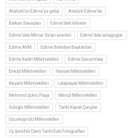
Atatürk'ün Edirne'ye gelişi
Atatürk Edirne'de
Balkan Savaşları
Edirne'deki kiliseler
Edirne'deki Mimar Sinan eserleri
Edirne'deki sinagoglar
Edirne AVM
Edirne Belediye Başkanları
Edirne Kadın Milletvekilleri
Edirne Savunması
Enezli Milletvekilleri
Havsalı Milletvekilleri
Keşanlı Milletvekilleri
Lalapaşalı Milletvekilleri
Mehmed Şükrü Paşa
Meriçli Milletvekilleri
Süloğlu Milletvekilleri
Tarihi Kapalı Çarşılar
Uzunköprülü Milletvekilleri
Üç Şerefeli Cami Tarihi Eski Fotoğrafları