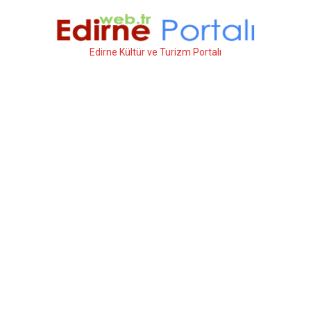
İçeriğe
atla
Edirne Kültür ve Turizm Portalı