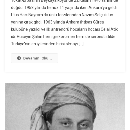
Tokat-Erbaa’nın Beykaya köyünde 22 Kasım 1947 tarihinde
doğdu. 1958 yılında henüz 11 yaşında iken Ankara’ya geldi.
Ulus Hacı Bayram’da ünlü terzilerinden Nazım Selçuk ‘un
yanına çırak girdi. 1963 yılında Ankara İhtisas Güreş
kulübüne yazıldı ve ilk antrenörü hocaların hocası Celal Atik
idi. Hüseyin Şahin hem grekoromen hem de serbest stilde
Türkiye’nin en iyilerinden birisi olmayı […]
Devamını Oku...