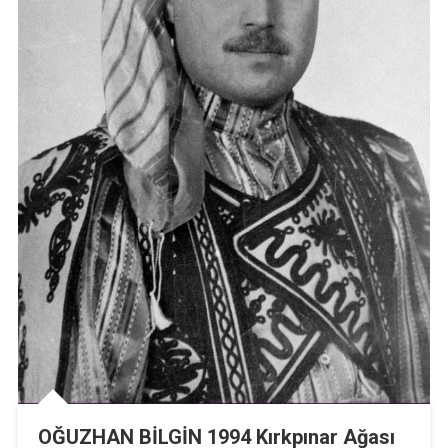
OĞUZHAN BİLGİN 1994 Kırkpınar Ağası