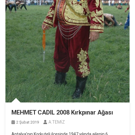
MEHMET CADIL 2008 Kırkpınar Ağası
A.TEMİZ
2 Şubat 2019
Antalya’nın Korkuteli ilçesinde 1947 yılında ailenin 6