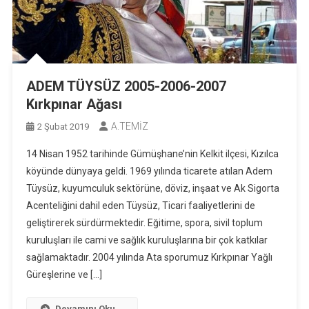
ADEM TÜYSÜZ 2005-2006-2007
Kırkpınar Ağası
A.TEMİZ
2 Şubat 2019
14 Nisan 1952 tarihinde Gümüşhane’nin Kelkit ilçesi, Kızılca
köyünde dünyaya geldi. 1969 yılında ticarete atılan Adem
Tüysüz, kuyumculuk sektörüne, döviz, inşaat ve Ak Sigorta
Acenteliğini dahil eden Tüysüz, Ticari faaliyetlerini de
geliştirerek sürdürmektedir. Eğitime, spora, sivil toplum
kuruluşları ile cami ve sağlık kuruluşlarına bir çok katkılar
sağlamaktadır. 2004 yılında Ata sporumuz Kırkpınar Yağlı
Güreşlerine ve […]
Devamını Oku...