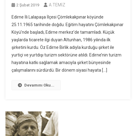
A.TEMİZ
2 Şubat 2019
Edirne İli Lalapaşa İlçesi Çömlekakpınar köyünde
25.11.1965 tarihinde doğdu. Eğitim hayatını Çömlekakpınar
Köyü’nde başladı, Edirne merkez’de tamamladı. Küçük
yaşlarda ticarete ilgi duyan Altunhan, 1986 yılında ilk
şirketini kurdu. Öz Edirne Birlik adıyla kurduğu şirket ile
yurtiçi ve yurtdışı turizm sektörüne atıldı. Edirne’nin turizm
hayatına katkı sağlamak amacıyla şirket bünyesinde
çalışmalarını sürdürdü. Bir dönem siyasi hayata […]
Devamını Oku...