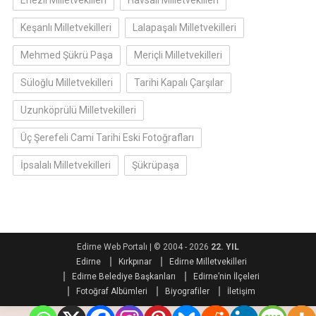
Keşanlı Milletvekilleri
Lalapaşalı Milletvekilleri
Mehmed Şükrü Paşa
Meriçli Milletvekilleri
Süloğlu Milletvekilleri
Tarihi Kapalı Çarşılar
Uzunköprülü Milletvekilleri
Üç Şerefeli Cami Tarihi Eski Fotoğrafları
İpsalalı Milletvekilleri
Şükrüpaşa
Edirne Web Portalı
|
© 2004 - 2026
22. YIL
Edirne
Kırkpınar
Edirne Milletvekilleri
Edirne Belediye Başkanları
Edirne’nin İlçeleri
Fotoğraf Albümleri
Biyografiler
İletişim