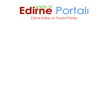
İçeriğe
atla
Edirne Kültür ve Turizm Portalı