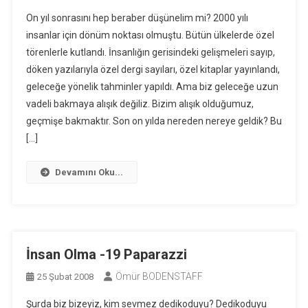
On yıl sonrasını hep beraber düşünelim mi? 2000 yılı
insanlar için dönüm noktası olmuştu. Bütün ülkelerde özel
törenlerle kutlandı. İnsanlığın gerisindeki gelişmeleri sayıp,
döken yazılarıyla özel dergi sayıları, özel kitaplar yayınlandı,
geleceğe yönelik tahminler yapıldı. Ama biz geleceğe uzun
vadeli bakmaya alışık değiliz. Bizim alışık olduğumuz,
geçmişe bakmaktır. Son on yılda nereden nereye geldik? Bu
[…]
Devamını Oku...
İnsan Olma -19 Paparazzi
Ömür BODENSTAFF
25 Şubat 2008
Şurda biz bizeyiz, kim sevmez dedikoduyu? Dedikoduyu