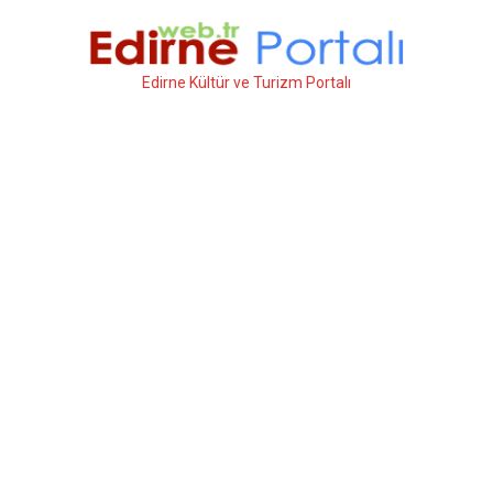
İçeriğe
atla
Edirne Kültür ve Turizm Portalı