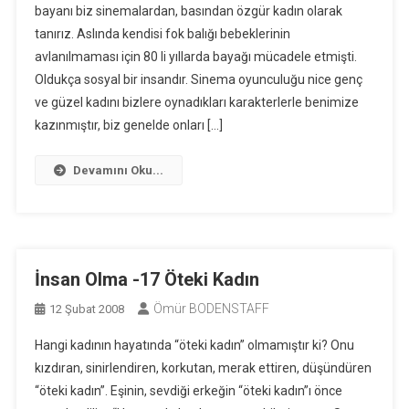
bayanı biz sinemalardan, basından özgür kadın olarak
tanırız. Aslında kendisi fok balığı bebeklerinin
avlanılmaması için 80 li yıllarda bayağı mücadele etmişti.
Oldukça sosyal bir insandır. Sinema oyunculuğu nice genç
ve güzel kadını bizlere oynadıkları karakterlerle benimize
kazınmıştır, biz genelde onları […]
Devamını Oku...
İnsan Olma -17 Öteki Kadın
Ömür BODENSTAFF
12 Şubat 2008
Hangi kadının hayatında “öteki kadın” olmamıştır ki? Onu
kızdıran, sinirlendiren, korkutan, merak ettiren, düşündüren
“öteki kadın”. Eşinin, sevdiği erkeğin “öteki kadın”ı önce