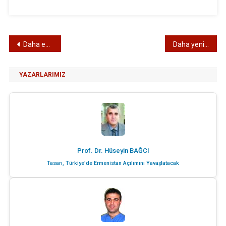
Yazı
Daha eski yazılar
Daha yeni yazılar
gezinmesi
YAZARLARIMIZ
Prof. Dr. Hüseyin BAĞCI
Tasarı, Türkiye’de Ermenistan Açılımını Yavaşlatacak