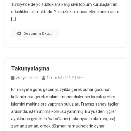
Türkiye’de de yolsuzluklara karşı sivil toplum kuruluşlarının
etkinlikleri artmaktadır. Yolsuzlukla mücadelede adım adım
[…]
Devamını Oku...
Takunyalaşma
Ömür BODENSTAFF
25 Eylül 2008
Bir rivayete göre, geçen yüzyılda gerek buhar gücünün
kullanılması, gerek makine mühendislerinin birçok üretim
işlemini makinelere yaptıran buluşları, Fransız sanayi işçileri
arasında, işten atılma korkusu yaratmış. Bu yüzden işçiler,
ayaklarına giydikleri “sabo”larını ( takunyanın alafrangası)
zaman zaman, emek düşmanını makinelerin oynar