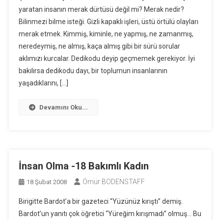
yaratan insanın merak dürtüsü değil mi? Merak nedir?
Bilinmezi bilme isteği. Gizli kapaklı işleri, üstü örtülü olayları
merak etmek. Kimmiş, kiminle, ne yapmış, ne zamanmış,
neredeymiş, ne almış, kaça almış gibi bir sürü sorular
aklımızı kurcalar. Dedikodu deyip geçmemek gerekiyor. İyi
bakılırsa dedikodu dayı, bir toplumun insanlarının
yaşadıklarını, […]
Devamını Oku...
İnsan Olma -18 Bakımlı Kadın
Ömür BODENSTAFF
18 Şubat 2008
Birigitte Bardot’a bir gazeteci “Yüzünüz kırıştı” demiş.
Bardot’un yanıtı çok öğretici “Yüreğim kırışmadı” olmuş… Bu