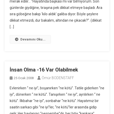
merak edilir… “Hayatında başkası mı var bilmiyorum. Son
günlerde giydiğine, tıraşına pek dikkat etmeye başladı. Ara
sıra göbeğine bakıp ‘kilo aldık’ galiba diyor. Böyle şeylere
dikkat etmezdi, dur bakalım, altından ne çıkacak?”. (dikkat
[…]
Devamını Oku...
İnsan Olma -16 Var Olabilmek
Ömür BODENSTAFF
25 Ocak 2008
Evlenirken “ ne iyi”, boşanırken “ne kötü”. Tatile giderken “ne
iyi”, dönerken “ ne kötü”. Tanışırken “ ne iyi”, ayrılırken “ ne
kötü”. İlkbahar “ne iyi”, sonbahar “ne kötü”. Hayatımız bir
saatin sarkacı gibi “ne iyi”ler, “ne kötü”ler arasında gidip
gelir. Her başlangıç “pespembe”dir, her bitiş “kapkara”.