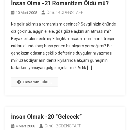
İnsan Olma -21 Romantizm Öldü mü?
Ömür BODENSTAFF
10 Mart 2008
Ne gelir aklımıza romantizm denince? Sevgilinizin önünde
diz çökmüş aşığın el ele, göz göze aşkını anlatması mı?
Beyaz örtüler serilmiş iki kişilik masada mumların titreşen
ışıkları altında baş başa yenen bir akşam yemeği mi? Bir
genç kızın odasına çekilip defterine duygularını yazması
mı? Uzak diyarların deniz kıyılarında akşam güneşinin
batarken yansıyan gölgeli ışınlar mı? Artık […]
Devamını Oku...
İnsan Olmak -20 “Gelecek”
Ömür BODENSTAFF
4 Mart 2008