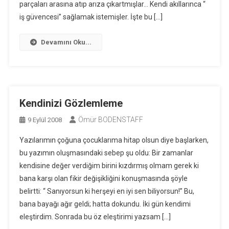
parçaları arasına atıp arıza çıkartmışlar… Kendi akıllarınca “
iş güvencesi” sağlamak istemişler. İşte bu […]
Devamını Oku...
Kendinizi Gözlemleme
Ömür BODENSTAFF
9 Eylül 2008
Yazılarımın çoğuna çocuklarıma hitap olsun diye başlarken,
bu yazımın oluşmasındaki sebep şu oldu: Bir zamanlar
kendisine değer verdiğim birini kızdırmış olmam gerek ki
bana karşı olan fikir değişikliğini konuşmasında şöyle
belirtti: “ Sanıyorsun ki herşeyi en iyi sen biliyorsun!” Bu,
bana bayağı ağır geldi; hatta dokundu. İki gün kendimi
eleştirdim. Sonrada bu öz eleştirimi yazsam […]