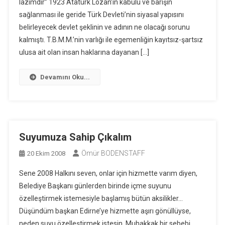
lazımdır” 1923 Atatürk Lozan’ın kabulü ve barışın
sağlanması ile geride Türk Devleti’nin siyasal yapısını
belirleyecek devlet şeklinin ve adının ne olacağı sorunu
kalmıştı. T.B.M.M.’nin varlığı ile egemenliğin kayıtsız-şartsız
ulusa ait olan insan haklarına dayanan […]
Devamını Oku...
Suyumuza Sahip Çıkalım
Ömür BODENSTAFF
20 Ekim 2008
Sene 2008 Halkını seven, onlar için hizmette varım diyen,
Belediye Başkanı günlerden birinde içme suyunu
özelleştirmek istemesiyle başlamış bütün aksilikler…
Düşündüm başkan Edirne’ye hizmette aşırı gönüllüyse,
neden suyu özelleştirmek istesin. Muhakkak bir sebebi