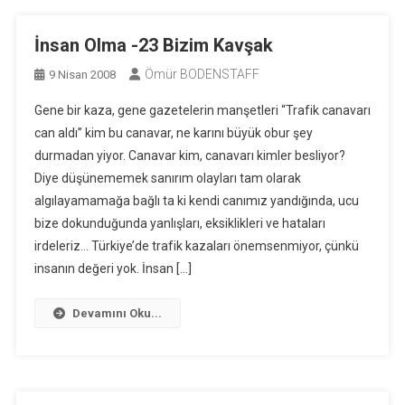
İnsan Olma -23 Bizim Kavşak
Ömür BODENSTAFF
9 Nisan 2008
Gene bir kaza, gene gazetelerin manşetleri “Trafik canavarı
can aldı” kim bu canavar, ne karını büyük obur şey
durmadan yiyor. Canavar kim, canavarı kimler besliyor?
Diye düşünememek sanırım olayları tam olarak
algılayamamağa bağlı ta ki kendi canımız yandığında, ucu
bize dokunduğunda yanlışları, eksiklikleri ve hataları
irdeleriz… Türkiye’de trafik kazaları önemsenmiyor, çünkü
insanın değeri yok. İnsan […]
Devamını Oku...