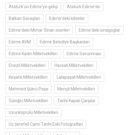
Atatürk'ün Edirne'ye gelişi
Atatürk Edirne'de
Balkan Savaşları
Edirne'deki kiliseler
Edirne'deki Mimar Sinan eserleri
Edirne'deki sinagoglar
Edirne AVM
Edirne Belediye Başkanları
Edirne Kadın Milletvekilleri
Edirne Savunması
Enezli Milletvekilleri
Havsalı Milletvekilleri
Keşanlı Milletvekilleri
Lalapaşalı Milletvekilleri
Mehmed Şükrü Paşa
Meriçli Milletvekilleri
Süloğlu Milletvekilleri
Tarihi Kapalı Çarşılar
Uzunköprülü Milletvekilleri
Üç Şerefeli Cami Tarihi Eski Fotoğrafları