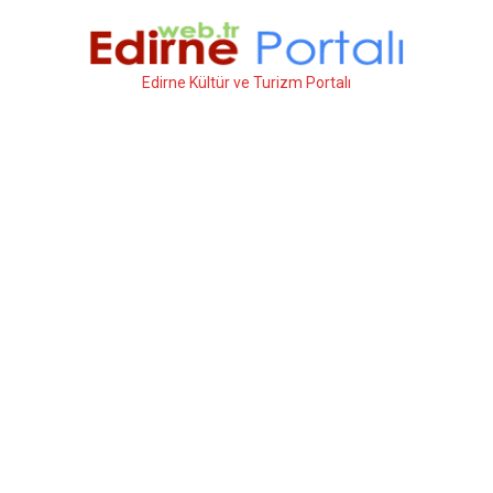
İçeriğe
atla
Edirne Kültür ve Turizm Portalı