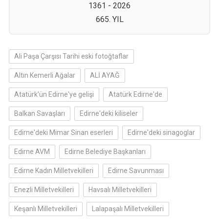
1361 - 2026
665. YIL
Ali Paşa Çarşısı Tarihi eski fotoğtaflar
Altın Kemerli Ağalar
ALİ AYAĞ
Atatürk'ün Edirne'ye gelişi
Atatürk Edirne'de
Balkan Savaşları
Edirne'deki kiliseler
Edirne'deki Mimar Sinan eserleri
Edirne'deki sinagoglar
Edirne AVM
Edirne Belediye Başkanları
Edirne Kadın Milletvekilleri
Edirne Savunması
Enezli Milletvekilleri
Havsalı Milletvekilleri
Keşanlı Milletvekilleri
Lalapaşalı Milletvekilleri