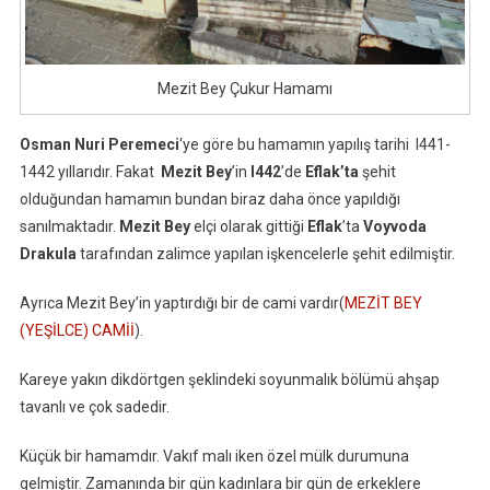
Mezit Bey Çukur Hamamı
Osman Nuri Peremeci
‘ye göre bu hamamın yapılış tarihi l441-
1442 yıllarıdır. Fakat
Mezit Bey
’in
l442
’de
Eflak’ta
şehit
olduğundan hamamın bundan biraz daha önce yapıldığı
sanılmaktadır.
Mezit Bey
elçi olarak gittiği
Eflak
’ta
Voyvoda
Drakula
tarafından zalimce yapılan işkencelerle şehit edilmiştir.
Ayrıca Mezit Bey’in yaptırdığı bir de cami vardır(
MEZİT BEY
(YEŞİLCE) CAMİİ
).
Kareye yakın dikdörtgen şeklindeki soyunmalık bölümü ahşap
tavanlı ve çok sadedir.
Küçük bir hamamdır. Vakıf malı iken özel mülk durumuna
gelmiştir. Zamanında bir gün kadınlara bir gün de erkeklere