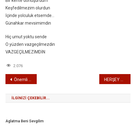
Bir kente dönüşürdüm
Keşfedilmezim olurdun
İçinde yolculuk etsemde…
Günahkar mevsimimdin
Hiç umut yoktu sende
O yüzden vazgeçilmezdin
VAZGEÇİLMEZİMDİN
2.076
Yazı
Önemli Bir Ziyaret, Önemli Mesajlar
HERŞEY SATILIK
gezinmesi
İLGINIZI ÇEKEBILIR...
Aglatma Beni Sevgilim