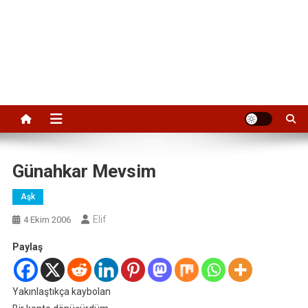
Günahkar Mevsim
Aşk
Elif
4 Ekim 2006
Paylaş
Yakınlaştıkça kaybolan