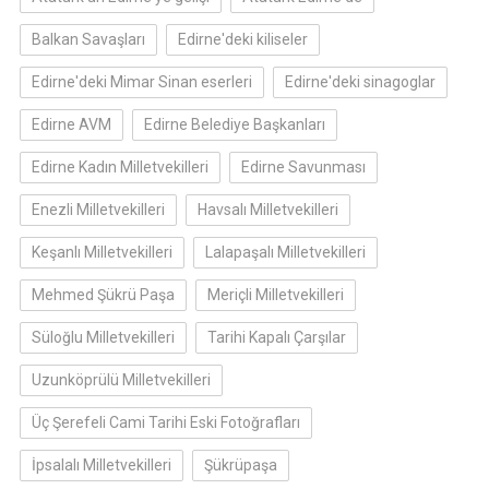
Balkan Savaşları
Edirne'deki kiliseler
Edirne'deki Mimar Sinan eserleri
Edirne'deki sinagoglar
Edirne AVM
Edirne Belediye Başkanları
Edirne Kadın Milletvekilleri
Edirne Savunması
Enezli Milletvekilleri
Havsalı Milletvekilleri
Keşanlı Milletvekilleri
Lalapaşalı Milletvekilleri
Mehmed Şükrü Paşa
Meriçli Milletvekilleri
Süloğlu Milletvekilleri
Tarihi Kapalı Çarşılar
Uzunköprülü Milletvekilleri
Üç Şerefeli Cami Tarihi Eski Fotoğrafları
İpsalalı Milletvekilleri
Şükrüpaşa