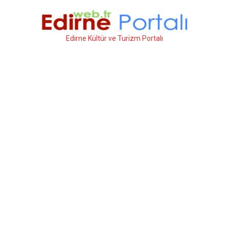
İçeriğe
atla
Edirne Kültür ve Turizm Portalı