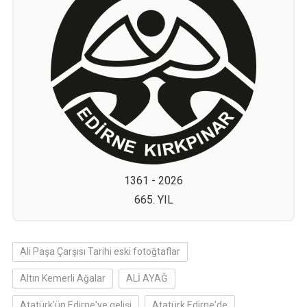
1361 - 2026
665. YIL
Ali Paşa Çarşısı Tarihi eski fotoğtaflar
Altın Kemerli Ağalar
ALİ AYAĞ
Atatürk'ün Edirne'ye gelişi
Atatürk Edirne'de