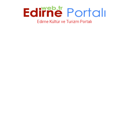
İçeriğe
atla
Edirne Kültür ve Turizm Portalı