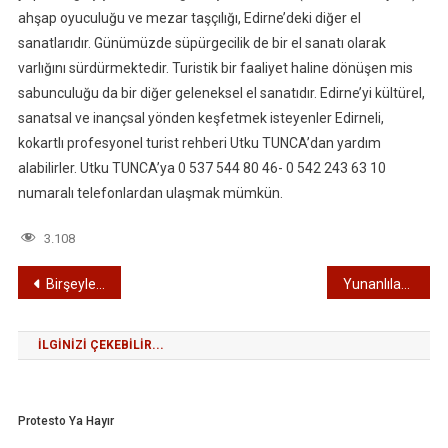
ahşap oyuculuğu ve mezar taşçılığı, Edirne’deki diğer el
sanatlarıdır. Günümüzde süpürgecilik de bir el sanatı olarak
varlığını sürdürmektedir. Turistik bir faaliyet haline dönüşen mis
sabunculuğu da bir diğer geleneksel el sanatıdır. Edirne’yi kültürel,
sanatsal ve inançsal yönden keşfetmek isteyenler Edirneli,
kokartlı profesyonel turist rehberi Utku TUNCA’dan yardım
alabilirler. Utku TUNCA’ya 0 537 544 80 46- 0 542 243 63 10
numaralı telefonlardan ulaşmak mümkün.
3.108
Yazı
Birşeyler yapılmalı
Yunanlılar Türk azınlıkların organizesinden korkuyor
gezinmesi
İLGINIZI ÇEKEBILIR...
Protesto Ya Hayır