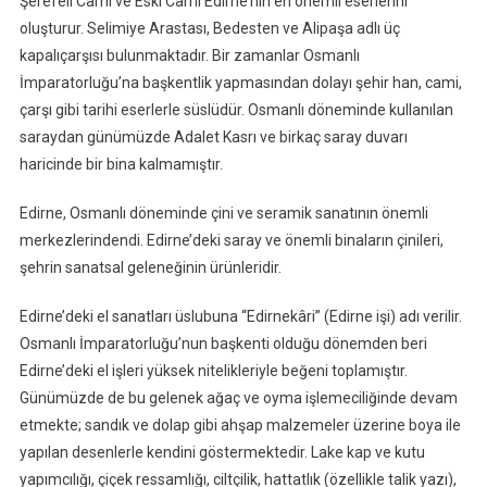
Şerefeli Cami ve Eski Cami Edirne’nin en önemli eserlerini
oluşturur. Selimiye Arastası, Bedesten ve Alipaşa adlı üç
kapalıçarşısı bulunmaktadır. Bir zamanlar Osmanlı
İmparatorluğu’na başkentlik yapmasından dolayı şehir han, cami,
çarşı gibi tarihi eserlerle süslüdür. Osmanlı döneminde kullanılan
saraydan günümüzde Adalet Kasrı ve birkaç saray duvarı
haricinde bir bina kalmamıştır.
Edirne, Osmanlı döneminde çini ve seramik sanatının önemli
merkezlerindendi. Edirne’deki saray ve önemli binaların çinileri,
şehrin sanatsal geleneğinin ürünleridir.
Edirne’deki el sanatları üslubuna “Edirnekâri” (Edirne işi) adı verilir.
Osmanlı İmparatorluğu’nun başkenti olduğu dönemden beri
Edirne’deki el işleri yüksek nitelikleriyle beğeni toplamıştır.
Günümüzde de bu gelenek ağaç ve oyma işlemeciliğinde devam
etmekte; sandık ve dolap gibi ahşap malzemeler üzerine boya ile
yapılan desenlerle kendini göstermektedir. Lake kap ve kutu
yapımcılığı, çiçek ressamlığı, ciltçilik, hattatlık (özellikle talik yazı),