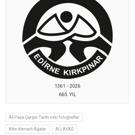
1361 - 2026
665. YIL
Ali Paşa Çarşısı Tarihi eski fotoğtaflar
Altın Kemerli Ağalar
ALİ AYAĞ