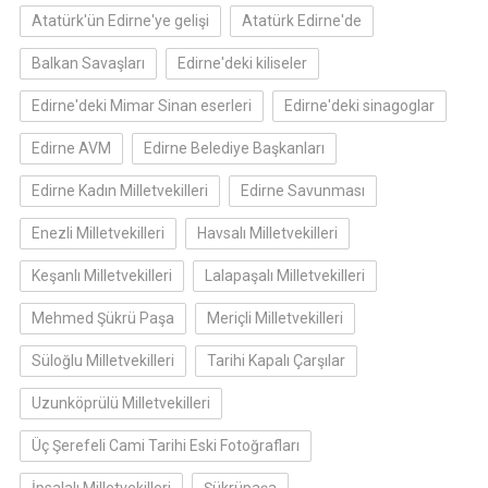
Atatürk'ün Edirne'ye gelişi
Atatürk Edirne'de
Balkan Savaşları
Edirne'deki kiliseler
Edirne'deki Mimar Sinan eserleri
Edirne'deki sinagoglar
Edirne AVM
Edirne Belediye Başkanları
Edirne Kadın Milletvekilleri
Edirne Savunması
Enezli Milletvekilleri
Havsalı Milletvekilleri
Keşanlı Milletvekilleri
Lalapaşalı Milletvekilleri
Mehmed Şükrü Paşa
Meriçli Milletvekilleri
Süloğlu Milletvekilleri
Tarihi Kapalı Çarşılar
Uzunköprülü Milletvekilleri
Üç Şerefeli Cami Tarihi Eski Fotoğrafları