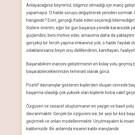
Anlayacağınız beynimiz, bilgimiz olmadığı için inanç gelişt
yapamayız. O halde soruyu değiştirerek yeniden sormak: bu 
hangisidir? Evet, gerçeği ifade eden seçeneği bilemediğimiz
Sizlere önerim; eğer bir gün başarıya yönelik kararsızlık 
güçlendirir, beni motive eder, amacıma daha da yaklaştırı
gerçekçi bir tercih yapma imkanınız yok; o halde faydalı ol
odaklanırsanız beyin onu delillendiren, kanıtlayan, faaliyet
Başarabilirim inancını geliştirmenin en kolay yolu geçmiş 
başarabileceklerimizin teminatı olarak görür.
Pozitif davranışlar gösteren kişilerden oluşan cevrede baş
başarma olasılığı çok yüksek olan kişilerle bolca vakit geçirin.
Özgüven ve cesaret oluşturmanın en yaygın ve basit yolu “
davranmaktır. Gerçek bir özgüveni ise, bir şeyi bir kez baş
geçirmek ve onları modellenmektir. Unutmayalım ki insan su 
kalıbımızdır. Bir anlamda insanın kalıbı inançlarıdır.