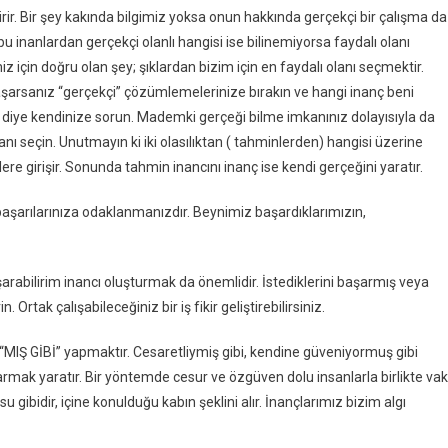
irir. Bir şey kakında bilgimiz yoksa onun hakkında gerçekçi bir çalışma da
inanlardan gerçekçi olanlı hangisi ise bilinemiyorsa faydalı olanı
 için doğru olan şey; şıklardan bizim için en faydalı olanı seçmektir.
yaşarsanız “gerçekçi” çözümlemelerinize bırakın ve hangi inanç beni
r diye kendinize sorun. Mademki gerçeği bilme imkanınız dolayısıyla da
anı seçin. Unutmayın ki iki olasılıktan ( tahminlerden) hangisi üzerine
lere girişir. Sonunda tahmin inancını inanç ise kendi gerçeğini yaratır.
başarılarınıza odaklanmanızdır. Beynimiz başardıklarımızın,
arabilirim inancı oluşturmak da önemlidir. İstediklerini başarmış veya
 Ortak çalışabileceğiniz bir iş fikir geliştirebilirsiniz.
MIŞ GİBİ” yapmaktır. Cesaretliymiş gibi, kendine güveniyormuş gibi
armak yaratır. Bir yöntemde cesur ve özgüven dolu insanlarla birlikte vak
gibidir, içine konulduğu kabın şeklini alır. İnançlarımız bizim algı