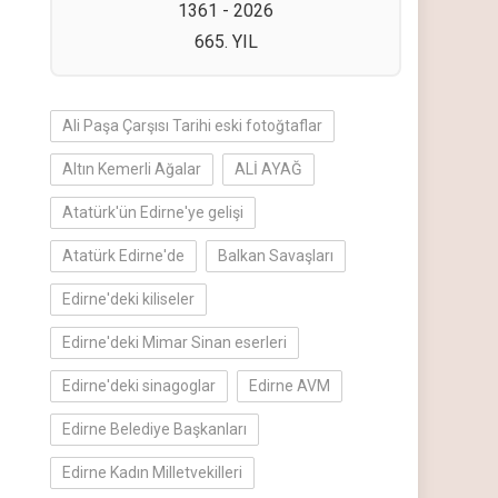
1361 - 2026
665. YIL
Ali Paşa Çarşısı Tarihi eski fotoğtaflar
Altın Kemerli Ağalar
ALİ AYAĞ
Atatürk'ün Edirne'ye gelişi
Atatürk Edirne'de
Balkan Savaşları
Edirne'deki kiliseler
Edirne'deki Mimar Sinan eserleri
Edirne'deki sinagoglar
Edirne AVM
Edirne Belediye Başkanları
Edirne Kadın Milletvekilleri