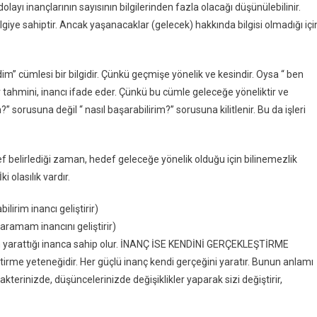
layı inançlarının sayısının bilgilerinden fazla olacağı düşünülebilinir.
giye sahiptir. Ancak yaşanacaklar (gelecek) hakkında bilgisi olmadığı içi
dim” cümlesi bir bilgidir. Çünkü geçmişe yönelik ve kesindir. Oysa “ ben
tahmini, inancı ifade eder. Çünkü bu cümle geleceğe yöneliktir ve
sorusuna değil “ nasıl başarabilirim?” sorusuna kilitlenir. Bu da işleri
ef belirlediği zaman, hedef geleceğe yönelik olduğu için bilinemezlik
i olasılık vardır.
ilirim inancı geliştirir)
aramam inancını geliştirir)
un yarattığı inanca sahip olur. İNANÇ İSE KENDİNİ GERÇEKLEŞTİRME
rme yeteneğidir. Her güçlü inanç kendi gerçeğini yaratır. Bunun anlamı
kterinizde, düşüncelerinizde değişiklikler yaparak sizi değiştirir,