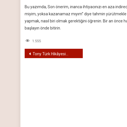
Bu yazımda, Son önerim, inanca ihtiyacınızı en aza indirec
miyim, yoksa kazanamaz mıyım” diye tahmin yürütmekle vak
yapmak, nasıl biri olmak gerektiğini öğrenin. Bir an önce h
başlayın önde bitirin.
1.555
Yazı
Tony Türk Hikâyesi…
gezinmesi