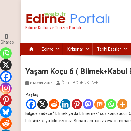
İçeriğe
atla
Edirne Kültür ve Turizm Portalı
0
Shares
Edirne
Kırkpınar
Tarihi Eserler
Yaşam Koçu 6 ( Bilmek+Kabul 
Ömür BODENSTAFF
8 Mayıs 2007
Paylaş
Bilgide sadece “ bilmek ya da bilmemek” söz konusudur
bilirsiniz veya bilmezsiniz. Buna inanmanız veya inanm