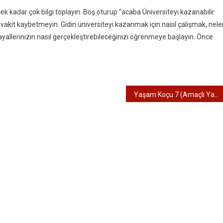
ek kadar çok bilgi toplayın. Boş oturup “acaba Üniversiteyi kazanabilir
it kaybetmeyin. Gidin üniversiteyi kazanmak için nasıl çalışmak, nele
ayallerinizin nasıl gerçekleştirebileceğinizi öğrenmeye başlayın. Önce
Yaşam Koçu 7 (Amaçlı Yaşamak)