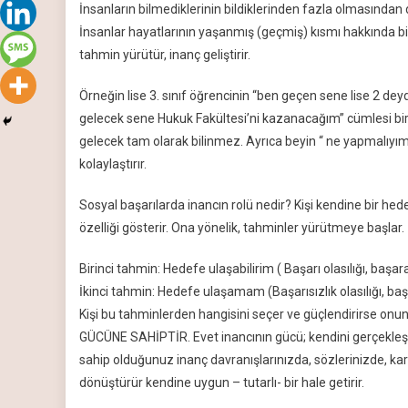
İnsanların bilmediklerinin bildiklerinden fazla olmasından do
İnsanlar hayatlarının yaşanmış (geçmiş) kısmı hakkında bil
tahmin yürütür, inanç geliştirir.
Örneğin lise 3. sınıf öğrencinin “ben geçen sene lise 2 dey
gelecek sene Hukuk Fakültesi’ni kazanacağım” cümlesi bir 
gelecek tam olarak bilinmez. Ayrıca beyin “ ne yapmalıyım?” 
kolaylaştırır.
Sosyal başarılarda inancın rolü nedir? Kişi kendine bir hed
özelliği gösterir. Ona yönelik, tahminler yürütmeye başlar. İk
Birinci tahmin: Hedefe ulaşabilirim ( Başarı olasılığı, başarab
İkinci tahmin: Hedefe ulaşamam (Başarısızlık olasılığı, baş
Kişi bu tahminlerden hangisini seçer ve güçlendirirse on
GÜCÜNE SAHİPTİR. Evet inancının gücü; kendini gerçekleşti
sahip olduğunuz inanç davranışlarınızda, sözlerinizde, kara
dönüştürür kendine uygun – tutarlı- bir hale getirir.