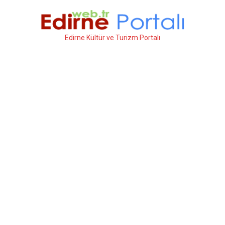
İçeriğe
atla
Edirne Kültür ve Turizm Portalı