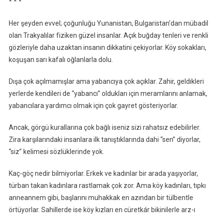
* * *
Her şeyden evvel; çoğunluğu Yunanistan, Bulgaristan’dan mübadil
olan Trakyalılar fiziken güzel insanlar. Açık buğday tenleri ve renkli
gözleriyle daha uzaktan insanın dikkatini çekiyorlar. Köy sokakları,
koşuşan sarı kafalı oğlanlarla dolu.
Dışa çok açılmamışlar ama yabancıya çok açıklar. Zahir, geldikleri
yerlerde kendileri de “yabancı” oldukları için meramlarını anlamak,
yabancılara yardımcı olmak için çok gayret gösteriyorlar.
Ancak, görgü kurallarına çok bağlı iseniz sizi rahatsız edebilirler.
Zira karşılarındaki insanlara ilk tanıştıklarında dahi “sen” diyorlar,
“siz” kelimesi sözlüklerinde yok.
Kaç-göç nedir bilmiyorlar. Erkek ve kadınlar bir arada yaşıyorlar,
türban takan kadınlara rastlamak çok zor. Ama köy kadınları, tıpkı
anneannem gibi, başlarını muhakkak en azından bir tülbentle
örtüyorlar. Sahillerde ise köy kızları en cüretkár bikinilerle arz-ı