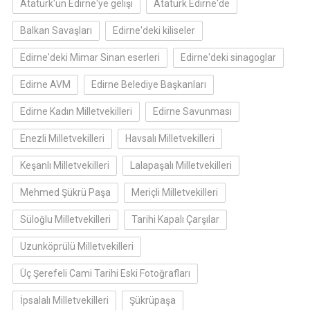
Atatürk'ün Edirne'ye gelişi
Atatürk Edirne'de
Balkan Savaşları
Edirne'deki kiliseler
Edirne'deki Mimar Sinan eserleri
Edirne'deki sinagoglar
Edirne AVM
Edirne Belediye Başkanları
Edirne Kadın Milletvekilleri
Edirne Savunması
Enezli Milletvekilleri
Havsalı Milletvekilleri
Keşanlı Milletvekilleri
Lalapaşalı Milletvekilleri
Mehmed Şükrü Paşa
Meriçli Milletvekilleri
Süloğlu Milletvekilleri
Tarihi Kapalı Çarşılar
Uzunköprülü Milletvekilleri
Üç Şerefeli Cami Tarihi Eski Fotoğrafları
İpsalalı Milletvekilleri
Şükrüpaşa