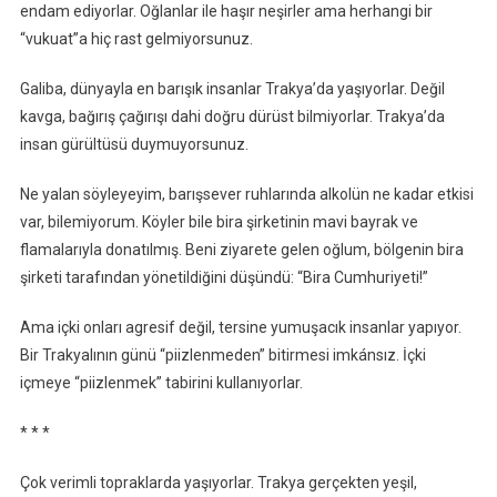
endam ediyorlar. Oğlanlar ile haşır neşirler ama herhangi bir
“vukuat”a hiç rast gelmiyorsunuz.
Galiba, dünyayla en barışık insanlar Trakya’da yaşıyorlar. Değil
kavga, bağırış çağırışı dahi doğru dürüst bilmiyorlar. Trakya’da
insan gürültüsü duymuyorsunuz.
Ne yalan söyleyeyim, barışsever ruhlarında alkolün ne kadar etkisi
var, bilemiyorum. Köyler bile bira şirketinin mavi bayrak ve
flamalarıyla donatılmış. Beni ziyarete gelen oğlum, bölgenin bira
şirketi tarafından yönetildiğini düşündü: “Bira Cumhuriyeti!”
Ama içki onları agresif değil, tersine yumuşacık insanlar yapıyor.
Bir Trakyalının günü “piizlenmeden” bitirmesi imkánsız. İçki
içmeye “piizlenmek” tabirini kullanıyorlar.
* * *
Çok verimli topraklarda yaşıyorlar. Trakya gerçekten yeşil,