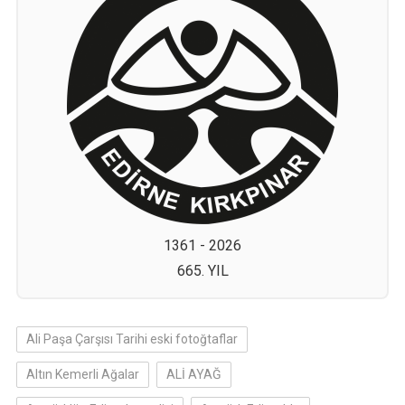
1361 - 2026
665. YIL
Ali Paşa Çarşısı Tarihi eski fotoğtaflar
Altın Kemerli Ağalar
ALİ AYAĞ