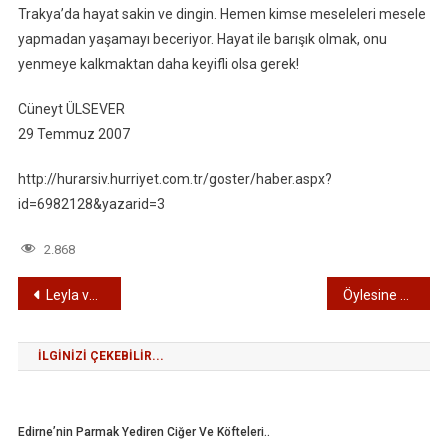
Trakya’da hayat sakin ve dingin. Hemen kimse meseleleri mesele
yapmadan yaşamayı beceriyor. Hayat ile barışık olmak, onu
yenmeye kalkmaktan daha keyifli olsa gerek!
Cüneyt ÜLSEVER
29 Temmuz 2007
http://hurarsiv.hurriyet.com.tr/goster/haber.aspx?
id=6982128&yazarid=3
2.868
Yazı
Leyla ve Mecnun
Öylesine bir aşk
gezinmesi
İLGINIZI ÇEKEBILIR...
Edirne’nin Parmak Yediren Ciğer Ve Köfteleri..