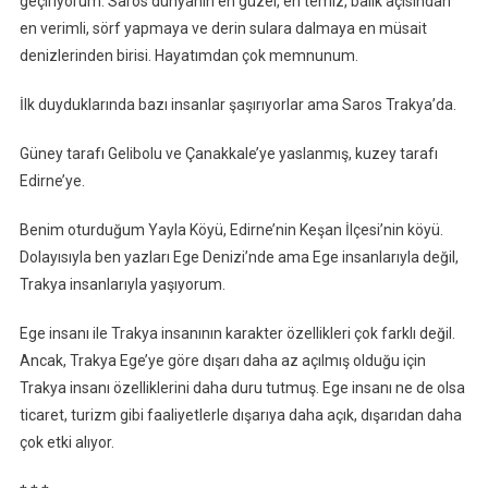
geçiriyorum. Saros dünyanın en güzel, en temiz, balık açısından
en verimli, sörf yapmaya ve derin sulara dalmaya en müsait
denizlerinden birisi. Hayatımdan çok memnunum.
İlk duyduklarında bazı insanlar şaşırıyorlar ama Saros Trakya’da.
Güney tarafı Gelibolu ve Çanakkale’ye yaslanmış, kuzey tarafı
Edirne’ye.
Benim oturduğum Yayla Köyü, Edirne’nin Keşan İlçesi’nin köyü.
Dolayısıyla ben yazları Ege Denizi’nde ama Ege insanlarıyla değil,
Trakya insanlarıyla yaşıyorum.
Ege insanı ile Trakya insanının karakter özellikleri çok farklı değil.
Ancak, Trakya Ege’ye göre dışarı daha az açılmış olduğu için
Trakya insanı özelliklerini daha duru tutmuş. Ege insanı ne de olsa
ticaret, turizm gibi faaliyetlerle dışarıya daha açık, dışarıdan daha
çok etki alıyor.