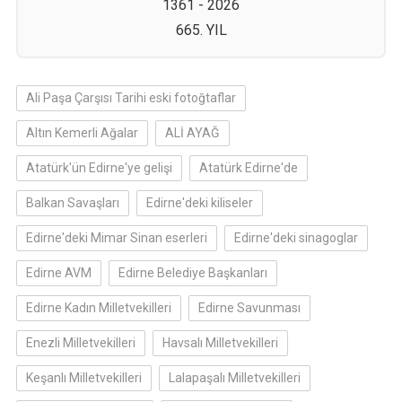
1361 - 2026
665. YIL
Ali Paşa Çarşısı Tarihi eski fotoğtaflar
Altın Kemerli Ağalar
ALİ AYAĞ
Atatürk'ün Edirne'ye gelişi
Atatürk Edirne'de
Balkan Savaşları
Edirne'deki kiliseler
Edirne'deki Mimar Sinan eserleri
Edirne'deki sinagoglar
Edirne AVM
Edirne Belediye Başkanları
Edirne Kadın Milletvekilleri
Edirne Savunması
Enezli Milletvekilleri
Havsalı Milletvekilleri
Keşanlı Milletvekilleri
Lalapaşalı Milletvekilleri