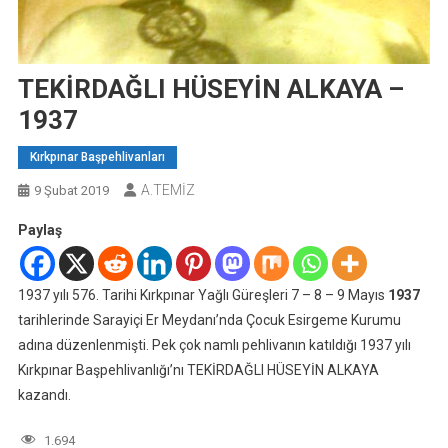
TEKİRDAĞLI HÜSEYİN ALKAYA –
1937
Kırkpınar Başpehlivanları
A.TEMİZ
9 Şubat 2019
Paylaş
1937 yılı 576. Tarihi Kırkpınar Yağlı Güreşleri 7 – 8 – 9 Mayıs
1937
tarihlerinde Sarayiçi Er Meydanı’nda Çocuk Esirgeme Kurumu
adına düzenlenmişti. Pek çok namlı pehlivanın katıldığı 1937 yılı
Kırkpınar Başpehlivanlığı’nı TEKİRDAĞLI HÜSEYİN ALKAYA
kazandı.
1.694