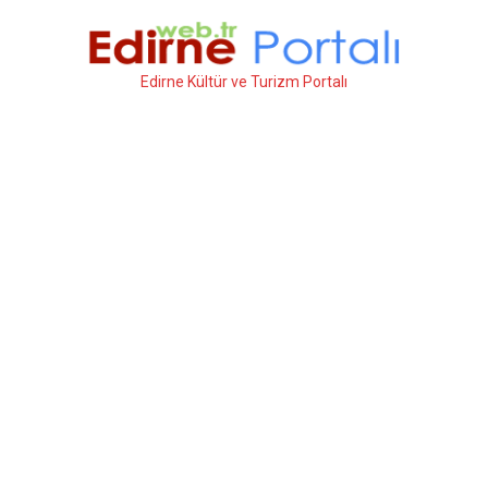
İçeriğe
atla
Edirne Kültür ve Turizm Portalı