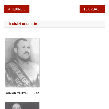
Yazı
TEKİRDAĞLI HÜSEYİN ALKAYA – 1936
TEKİRDAĞLI HÜSEYİN ALKAYA – 1938
gezinmesi
İLGINIZI ÇEKEBILIR...
TARZAN MEHMET – 1952