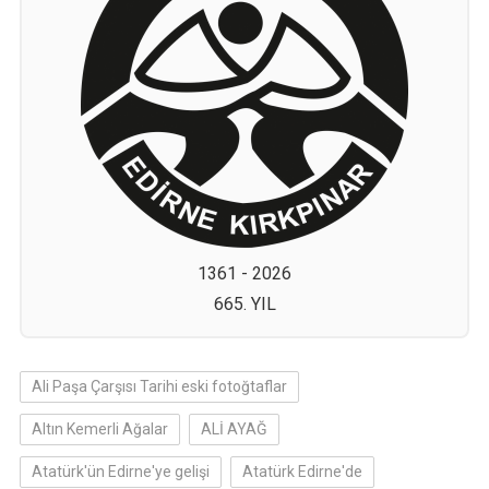
1361 - 2026
665. YIL
Ali Paşa Çarşısı Tarihi eski fotoğtaflar
Altın Kemerli Ağalar
ALİ AYAĞ
Atatürk'ün Edirne'ye gelişi
Atatürk Edirne'de