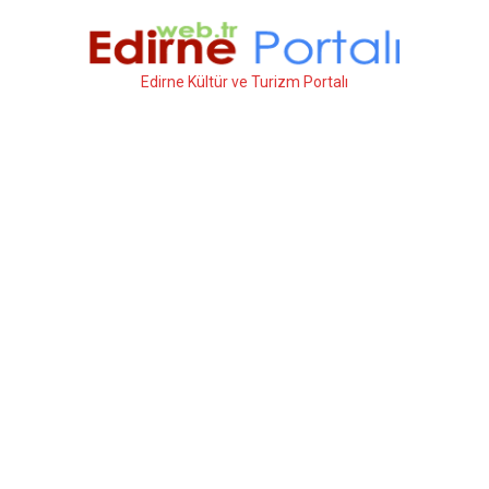
İçeriğe
atla
Edirne Kültür ve Turizm Portalı