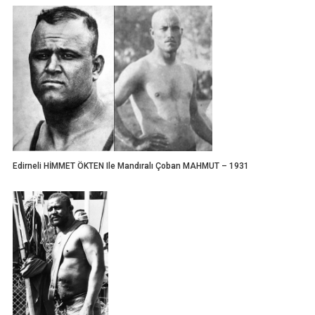
Edirneli HİMMET ÖKTEN Ile Mandıralı Çoban MAHMUT – 1931