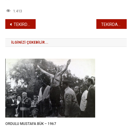
1.413
Yazı
TEKİRDAĞLI HÜSEYİN ALKAYA – 1937
TEKİRDAĞLI HÜSEYİN ALKAYA – 1939
gezinmesi
İLGINIZI ÇEKEBILIR...
ORDULU MUSTAFA BÜK – 1967