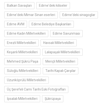
Balkan Savaşları
Edirne'deki kiliseler
Edirne'deki Mimar Sinan eserleri
Edirne'deki sinagoglar
Edirne AVM
Edirne Belediye Başkanları
Edirne Kadın Milletvekilleri
Edirne Savunması
Enezli Milletvekilleri
Havsalı Milletvekilleri
Keşanlı Milletvekilleri
Lalapaşalı Milletvekilleri
Mehmed Şükrü Paşa
Meriçli Milletvekilleri
Süloğlu Milletvekilleri
Tarihi Kapalı Çarşılar
Uzunköprülü Milletvekilleri
Üç Şerefeli Cami Tarihi Eski Fotoğrafları
İpsalalı Milletvekilleri
Şükrüpaşa