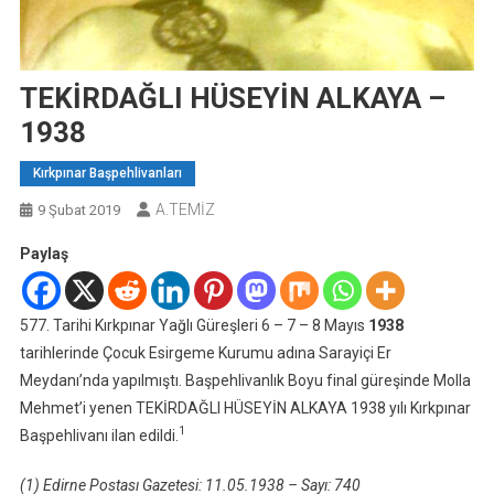
TEKİRDAĞLI HÜSEYİN ALKAYA –
1938
Kırkpınar Başpehlivanları
A.TEMİZ
9 Şubat 2019
Paylaş
577. Tarihi Kırkpınar Yağlı Güreşleri 6 – 7 – 8 Mayıs
1938
tarihlerinde Çocuk Esirgeme Kurumu adına Sarayiçi Er
Meydanı’nda yapılmıştı. Başpehlivanlık Boyu final güreşinde Molla
Mehmet’i yenen TEKİRDAĞLI HÜSEYİN ALKAYA 1938 yılı Kırkpınar
1
Başpehlivanı ilan edildi.
(1) Edirne Postası Gazetesi: 11.05.1938 – Sayı: 740