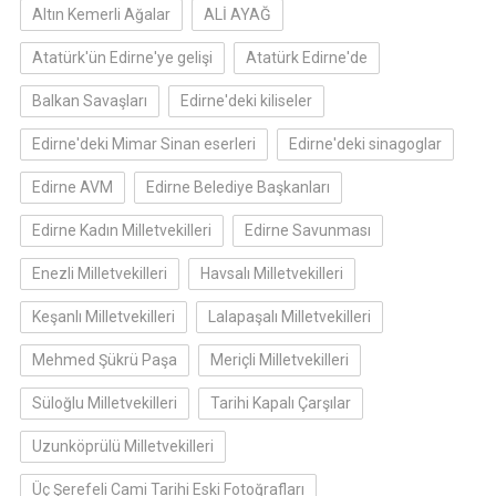
Altın Kemerli Ağalar
ALİ AYAĞ
Atatürk'ün Edirne'ye gelişi
Atatürk Edirne'de
Balkan Savaşları
Edirne'deki kiliseler
Edirne'deki Mimar Sinan eserleri
Edirne'deki sinagoglar
Edirne AVM
Edirne Belediye Başkanları
Edirne Kadın Milletvekilleri
Edirne Savunması
Enezli Milletvekilleri
Havsalı Milletvekilleri
Keşanlı Milletvekilleri
Lalapaşalı Milletvekilleri
Mehmed Şükrü Paşa
Meriçli Milletvekilleri
Süloğlu Milletvekilleri
Tarihi Kapalı Çarşılar
Uzunköprülü Milletvekilleri
Üç Şerefeli Cami Tarihi Eski Fotoğrafları