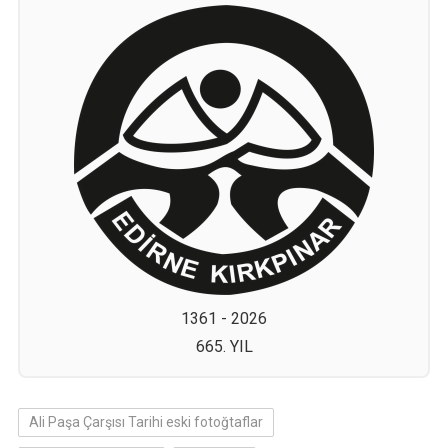
1361 - 2026
665. YIL
Ali Paşa Çarşısı Tarihi eski fotoğtaflar