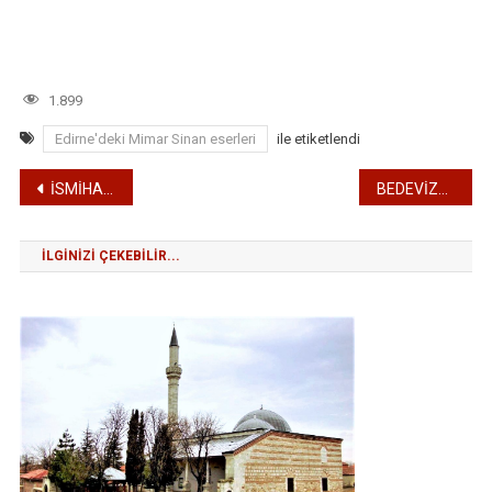
1.899
Edirne'deki Mimar Sinan eserleri
ile etiketlendi
Yazı
İSMİHAN SULTAN CAMİİ
BEDEVİZADE AHMET BEY CAMİİ (ALACA MESCİD)
gezinmesi
İLGINIZI ÇEKEBILIR...