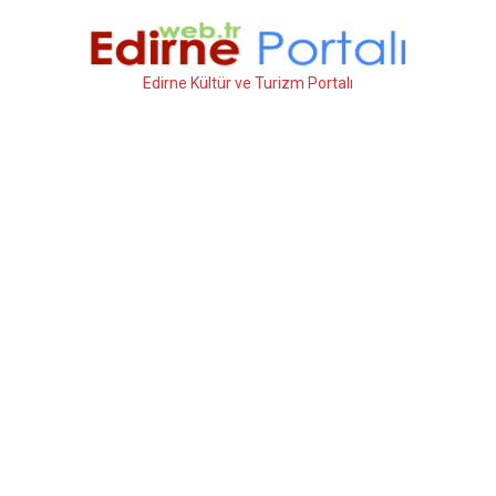
İçeriğe
atla
Edirne Kültür ve Turizm Portalı