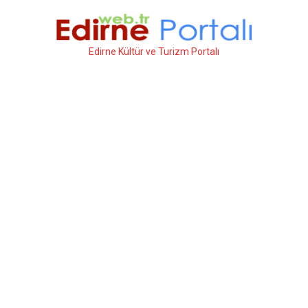
İçeriğe
atla
Edirne Kültür ve Turizm Portalı