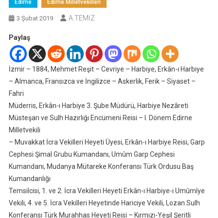
Edirne
Edirne Milletvekilleri
A.TEMİZ
3 Şubat 2019
Paylaş
İzmir – 1884, Mehmet Reşit – Cevriye – Harbiye, Erkân-ı Harbiye
– Almanca, Fransızca ve İngilizce – Askerlik, Ferik – Siyaset –
Fahri
Müderris, Erkân-ı Harbiye 3. Şube Müdürü, Harbiye Nezâreti
Müsteşarı ve Sulh Hazırlığı Encümeni Reisi – I. Dönem Edirne
Milletvekili
– Muvakkat İcra Vekilleri Heyeti Üyesi, Erkân-ı Harbiye Reisi, Garp
Cephesi Şimal Grubu Kumandanı, Umûm Garp Cephesi
Kumandanı, Mudanya Mütareke Konferansı Türk Ordusu Baş
Kumandanlığı
Temsilcisi, 1. ve 2. İcra Vekilleri Heyeti Erkân-ı Harbiye-i Umûmîye
Vekili, 4. ve 5. İcra Vekilleri Heyetinde Hariciye Vekili, Lozan Sulh
Konferansı Türk Murahhas Heyeti Reisi – Kırmızı-Yeşil Şeritli