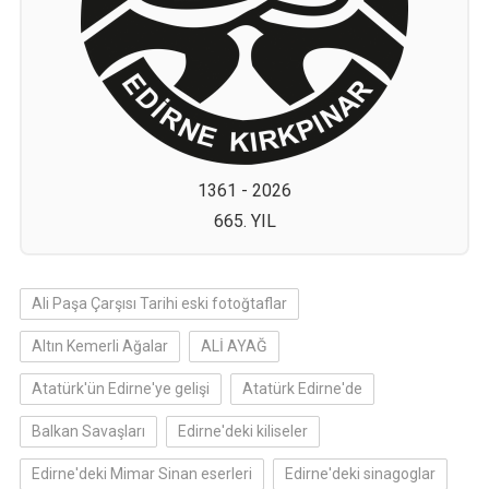
1361 - 2026
665. YIL
Ali Paşa Çarşısı Tarihi eski fotoğtaflar
Altın Kemerli Ağalar
ALİ AYAĞ
Atatürk'ün Edirne'ye gelişi
Atatürk Edirne'de
Balkan Savaşları
Edirne'deki kiliseler
Edirne'deki Mimar Sinan eserleri
Edirne'deki sinagoglar