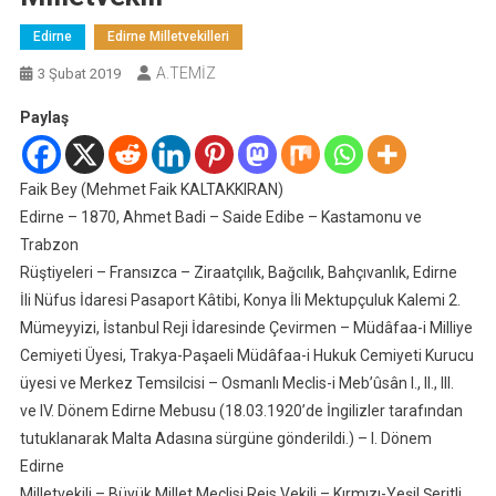
Edirne
Edirne Milletvekilleri
A.TEMİZ
3 Şubat 2019
Paylaş
Faik Bey (Mehmet Faik KALTAKKIRAN)
Edirne – 1870, Ahmet Badi – Saide Edibe – Kastamonu ve
Trabzon
Rüştiyeleri – Fransızca – Ziraatçılık, Bağcılık, Bahçıvanlık, Edirne
İli Nüfus İdaresi Pasaport Kâtibi, Konya İli Mektupçuluk Kalemi 2.
Mümeyyizi, İstanbul Reji İdaresinde Çevirmen – Müdâfaa-i Milliye
Cemiyeti Üyesi, Trakya-Paşaeli Müdâfaa-i Hukuk Cemiyeti Kurucu
üyesi ve Merkez Temsilcisi – Osmanlı Meclis-i Meb’ûsân I., II., III.
ve IV. Dönem Edirne Mebusu (18.03.1920’de İngilizler tarafından
tutuklanarak Malta Adasına sürgüne gönderildi.) – I. Dönem
Edirne
Milletvekili – Büyük Millet Meclisi Reis Vekili – Kırmızı-Yeşil Şeritli