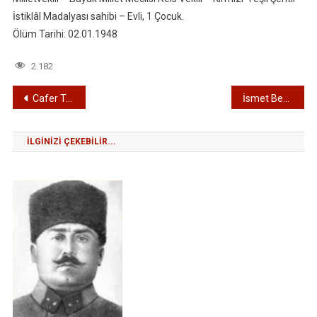
İstiklâl Madalyası sahibi – Evli, 1 Çocuk.
Ölüm Tarihi: 02.01.1948
2.182
Yazı
Cafer Tayyar Bey (EĞİLMEZ) – 1. Yasama Dönemi (1920 – 1923) Edirne Milletvekili
İsmet Bey (Mustafa İsmet İNÖNÜ) – 1. Yasama Dönemi (1920 – 1923) Edirne Milletvekili
gezinmesi
İLGINIZI ÇEKEBILIR...