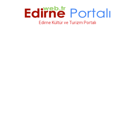
İçeriğe
atla
Edirne Kültür ve Turizm Portalı