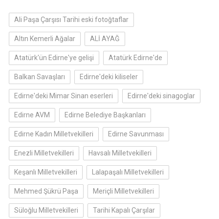
Ali Paşa Çarşısı Tarihi eski fotoğtaflar
Altın Kemerli Ağalar
ALİ AYAĞ
Atatürk'ün Edirne'ye gelişi
Atatürk Edirne'de
Balkan Savaşları
Edirne'deki kiliseler
Edirne'deki Mimar Sinan eserleri
Edirne'deki sinagoglar
Edirne AVM
Edirne Belediye Başkanları
Edirne Kadın Milletvekilleri
Edirne Savunması
Enezli Milletvekilleri
Havsalı Milletvekilleri
Keşanlı Milletvekilleri
Lalapaşalı Milletvekilleri
Mehmed Şükrü Paşa
Meriçli Milletvekilleri
Süloğlu Milletvekilleri
Tarihi Kapalı Çarşılar