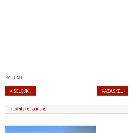
1.431
Yazı
SELÇUK HATUN CAMİİ
KAZASKER SALİH CAMİİ
gezinmesi
İLGINIZI ÇEKEBILIR...