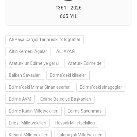
1361 - 2026
665. YIL
Ali Paşa Çarşısı Tarihi eski fotoğtaflar
Altın Kemerli Ağalar
ALİ AYAĞ
Atatürk'ün Edirne'ye gelişi
Atatürk Edirne'de
Balkan Savaşları
Edirne'deki kiliseler
Edirne'deki Mimar Sinan eserleri
Edirne'deki sinagoglar
Edirne AVM
Edirne Belediye Başkanları
Edirne Kadın Milletvekilleri
Edirne Savunması
Enezli Milletvekilleri
Havsalı Milletvekilleri
Keşanlı Milletvekilleri
Lalapaşalı Milletvekilleri