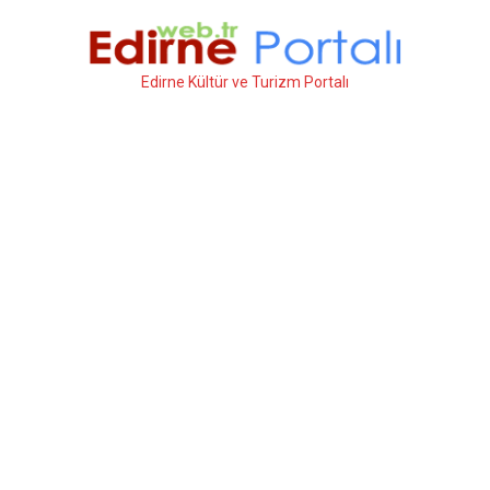
İçeriğe
atla
Edirne Kültür ve Turizm Portalı