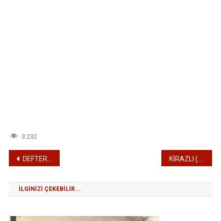
3.232
Yazı
DEFTERDAR MUSTAFA PAŞA CAMİİ
KİRAZLI (ŞAHABETTİN PAŞA) CAMİİ
gezinmesi
İLGINIZI ÇEKEBILIR...