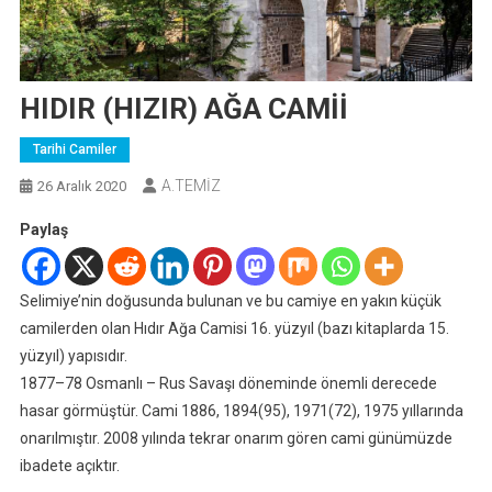
HIDIR (HIZIR) AĞA CAMİİ
Tarihi Camiler
A.TEMİZ
26 Aralık 2020
Paylaş
Selimiye’nin doğusunda bulunan ve bu camiye en yakın küçük
camilerden olan Hıdır Ağa Camisi 16. yüzyıl (bazı kitaplarda 15.
yüzyıl) yapısıdır.
1877–78 Osmanlı – Rus Savaşı döneminde önemli derecede
hasar görmüştür. Cami 1886, 1894(95), 1971(72), 1975 yıllarında
onarılmıştır. 2008 yılında tekrar onarım gören cami günümüzde
ibadete açıktır.