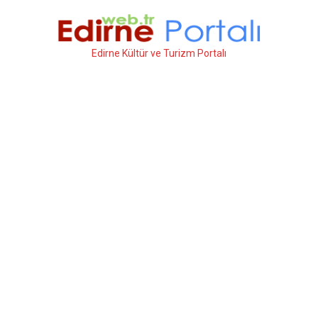
İçeriğe
atla
Edirne Kültür ve Turizm Portalı