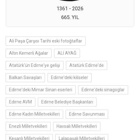
1361 - 2026
665. YIL
Ali Paşa Çarşısı Tarihi eski fotoğtaflar
Altın Kemerli Ağalar
ALİ AYAĞ
Atatürk'ün Edirne'ye gelişi
Atatürk Edirne'de
Balkan Savaşları
Edirne'deki kiliseler
Edirne'deki Mimar Sinan eserleri
Edirne'deki sinagoglar
Edirne AVM
Edirne Belediye Başkanları
Edirne Kadın Milletvekilleri
Edirne Savunması
Enezli Milletvekilleri
Havsalı Milletvekilleri
Keşanlı Milletvekilleri
Lalapaşalı Milletvekilleri