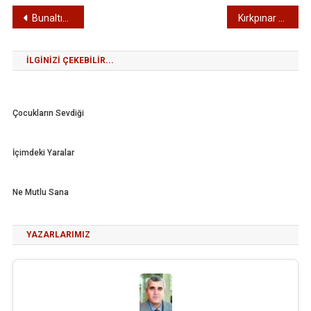
Yazı
Bunaltıcı sıcaklar ve korunma yolları
Kırkpınar kuruyor mu?
gezinmesi
İLGINIZI ÇEKEBILIR...
Çocukların Sevdiği
İçimdeki Yaralar
Ne Mutlu Sana
YAZARLARIMIZ