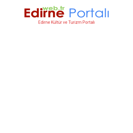
İçeriğe
atla
Edirne Kültür ve Turizm Portalı