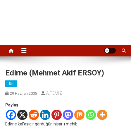
Edirne (Mehmet Akif ERSOY)
Şiir
A.TEMİZ
29 Haziran 2005
Paylaş
Edirne kal’asıdır gördüğün hisar-ı mehib