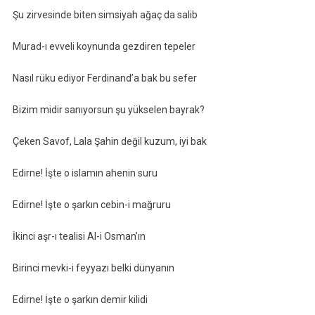
Şu zirvesinde biten simsiyah ağaç da salib
Murad-ı evveli koynunda gezdiren tepeler
Nasıl rüku ediyor Ferdinand’a bak bu sefer
Bizim midir sanıyorsun şu yükselen bayrak?
Çeken Savof, Lala Şahin değil kuzum, iyi bak
Edirne! İşte o islamın ahenin suru
Edirne! İşte o şarkın cebin-i mağruru
İkinci aşr-ı tealisi Al-i Osman’ın
Birinci mevki-i feyyazı belki dünyanın
Edirne! İşte o şarkın demir kilidi