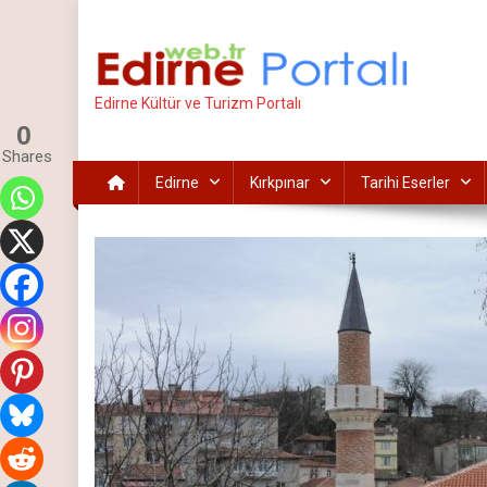
İçeriğe
atla
Edirne Kültür ve Turizm Portalı
0
Shares
Edirne
Kırkpınar
Tarihi Eserler