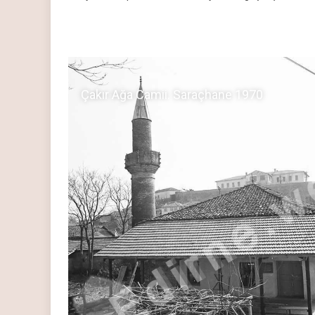
Çakır Ağa Camii. Saraçhane 1970