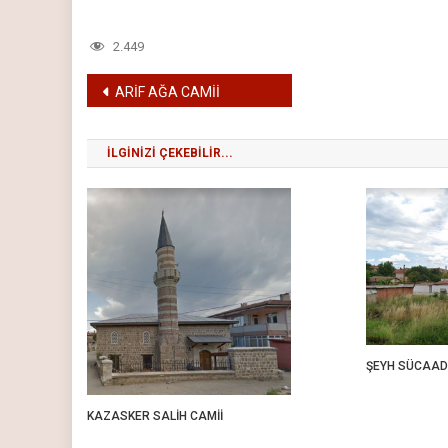
2.449
Yazı
ARİF AĞA CAMİİ
gezinmesi
İLGINIZI ÇEKEBILIR...
ŞEYH SÜCAADD
KAZASKER SALİH CAMİİ