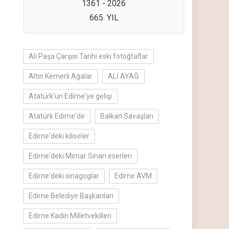
1361 - 2026
665. YIL
Ali Paşa Çarşısı Tarihi eski fotoğtaflar
Altın Kemerli Ağalar
ALİ AYAĞ
Atatürk'ün Edirne'ye gelişi
Atatürk Edirne'de
Balkan Savaşları
Edirne'deki kiliseler
Edirne'deki Mimar Sinan eserleri
Edirne'deki sinagoglar
Edirne AVM
Edirne Belediye Başkanları
Edirne Kadın Milletvekilleri