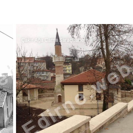
Çakır Ağa Camii Saraçhane