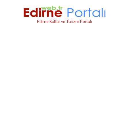
İçeriğe
atla
Edirne Kültür ve Turizm Portalı