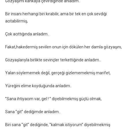
Gözyaşımı kahkaya çevirdiğinde anladım..
Bir insanı herhangi biri kırabilir, ama bir tek en çok sevdiği
acıtabilirmiş,
Çok acıttığında anladım..
Fakat,hakedermiş sevilen onun için dökülen her damla gözyaşını,
Gözyaşlarıyla birlikte sevinçler terkettiğinde anladım..
Yalan söylememek değil, gerçeği gizlememekmiş marifet,
Yüreğini elime koyduğunda anladım..
”Sana ihtiyacım var, gel ! ” diyebilmekmiş güçlü olmak,
Sana ”git” dediğimde anladım..
Biri sana ”git” dediğinde, ”kalmak istiyorum” diyebilmekmiş