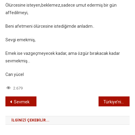
Ölürcesine isteyen,beklemez,sadece umut edermiş bir gün
affedilmeyi,
Beni afetmeni ölürcesine istediğimde anladım..
Sevgi emekmiş,
Emek ise vazgeçmeyecek kadar, ama özgür bırakacak kadar
sevmekmiş…
Can yücel
2.679
Yazı
Sevmek
Türkiye’nin Orta Doğu Siyasetindeki Rolü Nedir?
gezinmesi
İLGINIZI ÇEKEBILIR...