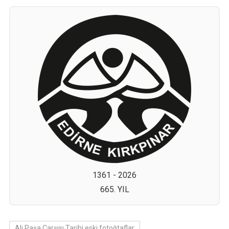
1361 - 2026
665. YIL
Ali Paşa Çarşısı Tarihi eski fotoğtaflar