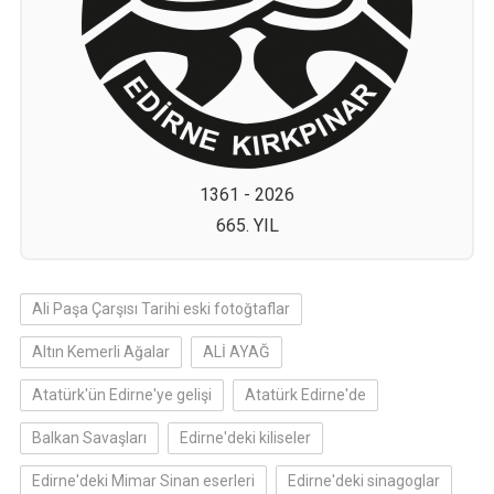
1361 - 2026
665. YIL
Ali Paşa Çarşısı Tarihi eski fotoğtaflar
Altın Kemerli Ağalar
ALİ AYAĞ
Atatürk'ün Edirne'ye gelişi
Atatürk Edirne'de
Balkan Savaşları
Edirne'deki kiliseler
Edirne'deki Mimar Sinan eserleri
Edirne'deki sinagoglar