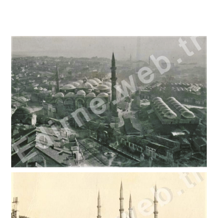
AHİ ÇELEBİ ÇUBUKÇULAR (OĞLANLI)HAMAMI