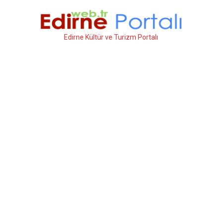
İçeriğe
atla
Edirne Kültür ve Turizm Portalı