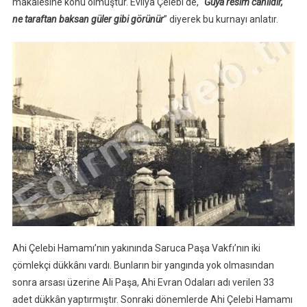
makalesine konu olmuştur. Evliya Çelebi de, “
Güya resim canlıdır,
ne taraftan baksan güler gibi görünür
” diyerek bu kurnayı anlatır.
Ahi Çelebi Hamamı’nın yakınında Saruca Paşa Vakfı’nın iki
çömlekçi dükkânı vardı. Bunların bir yangında yok olmasından
sonra arsası üzerine Ali Paşa, Ahi Evran Odaları adı verilen 33
adet dükkân yaptırmıştır. Sonraki dönemlerde Ahi Çelebi Hamamı