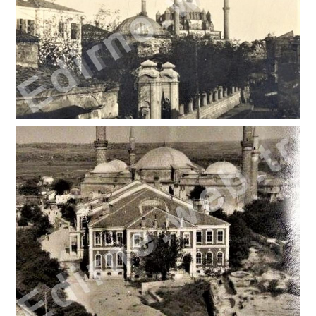
AHİ ÇELEBİ ÇUBUKÇULAR (OĞLANLI)HAMAMI (7)