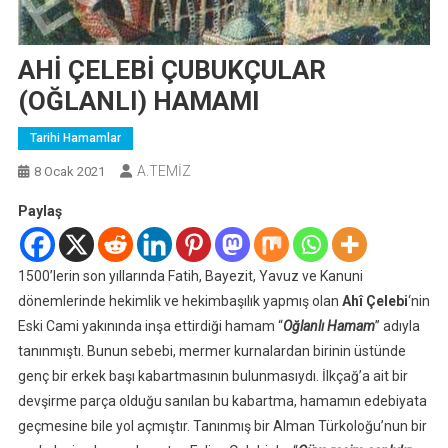
AHİ ÇELEBİ ÇUBUKÇULAR
(OĞLANLI) HAMAMI
Tarihi Hamamlar
A.TEMİZ
8 Ocak 2021
Paylaş
1500’lerin son yıllarında Fatih, Bayezit, Yavuz ve Kanuni
dönemlerinde hekimlik ve hekimbaşılık yapmış olan
Ahî Çelebi
‘nin
Eski Cami yakınında inşa ettirdiği hamam “
Oğlanlı Hamam
” adıyla
tanınmıştı. Bunun sebebi, mermer kurnalardan birinin üstünde
genç bir erkek başı kabartmasının bulunmasıydı. İlkçağ’a ait bir
devşirme parça olduğu sanılan bu kabartma, hamamın edebiyata
geçmesine bile yol açmıştır. Tanınmış bir Alman Türkoloğu’nun bir