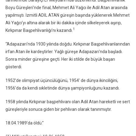
tarihlerinde Sarayiçi Er Meydanı’nda düzenlendi. Başpehlivanlık
Boyu Güreşleri’nde final, Mehmet Ali Yağcı ile Adil Atan arasında
yapılmıştı. İzmitli ADİL ATAN güreşin başında yüklenerek Mehmet
Ali Yağcı’yı altına alarak bir iki dakika içinde silkeleyerek aşırıp,
1
Kırkpınar Başpehlivanlığı’nı kazandı.
“Adapazarı’nda 1930 yılında doğdu. Kırkpınar Başpehlivanlarından
irfan Atan ile kardeştirler. Yağlı güreşe Adapazarı’nda başladı.
Sonra minder güreşine geçti. Her iki stilde de büyük başarı
gösterdi.
1952’de olimpiyat üçüncülüğünü, 1954′ de dünya ikinciliğini,
1956’da da kendi sıkletinde dünya şampiyonluğunu kazandı.
1958 yılında Kırkpınar başpehlivanı olan Adil Atan hareketli ve sert
güreşleriyle sonuca giden bir pehlivan olarak tanınmıştır.
18.04.1989’da öldü.”