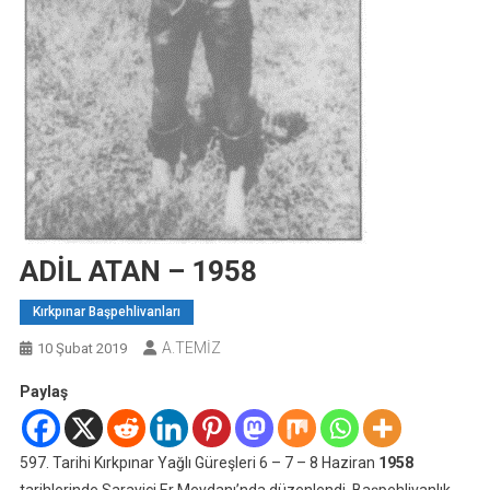
ADİL ATAN – 1958
Kırkpınar Başpehlivanları
A.TEMİZ
10 Şubat 2019
Paylaş
597. Tarihi Kırkpınar Yağlı Güreşleri 6 – 7 – 8 Haziran
1958