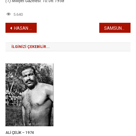
(1) Milliyet Gazetesi: 10.06.1958
5.640
Yazı
HASAN ACAR – 1957
SAMSUNLU İBRAHİM KARABACAK – 1959
gezinmesi
İLGINIZI ÇEKEBILIR...
ALİ ÇELİK – 1974