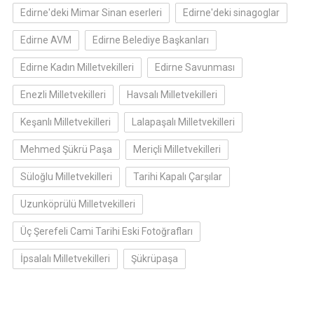
Edirne'deki Mimar Sinan eserleri
Edirne'deki sinagoglar
Edirne AVM
Edirne Belediye Başkanları
Edirne Kadın Milletvekilleri
Edirne Savunması
Enezli Milletvekilleri
Havsalı Milletvekilleri
Keşanlı Milletvekilleri
Lalapaşalı Milletvekilleri
Mehmed Şükrü Paşa
Meriçli Milletvekilleri
Süloğlu Milletvekilleri
Tarihi Kapalı Çarşılar
Uzunköprülü Milletvekilleri
Üç Şerefeli Cami Tarihi Eski Fotoğrafları
İpsalalı Milletvekilleri
Şükrüpaşa