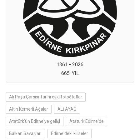
1361 - 2026
665. YIL
Ali Paşa Çarşısı Tarihi eski fotoğtaflar
Altın Kemerli Ağalar
ALİ AYAĞ
Atatürk'ün Edirne'ye gelişi
Atatürk Edirne'de
Balkan Savaşları
Edirne'deki kiliseler