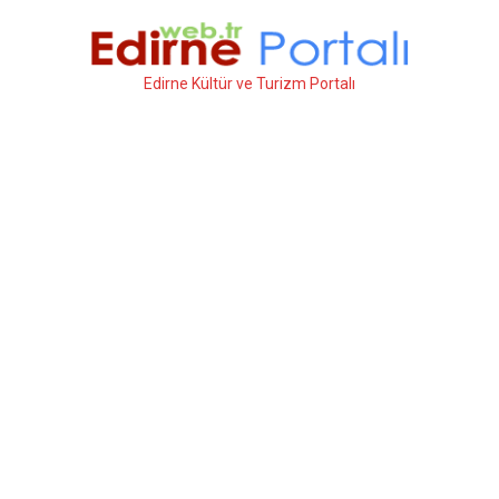
İçeriğe
atla
Edirne Kültür ve Turizm Portalı