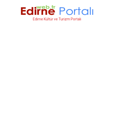
İçeriğe
atla
Edirne Kültür ve Turizm Portalı