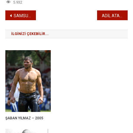
5.932
Yazı
SAMSUNLU İBRAHİM KARABACAK – 1956
ADİL ATAN – 1958
gezinmesi
İLGINIZI ÇEKEBILIR...
ŞABAN YILMAZ – 2005