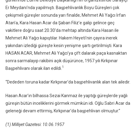
günlerinde Edirne Belediye Başkanlığı’nın organizesinde Sarayiçi
Er Meydanı’nda yapılmıştı. Başpehlivanlık Boyu Güreşleri çok
çekişmeli güreşler sonunda yarı finalde; Mehmet Ali Yağcı İrfan
Atan’a, Kara Hasan Acar da Şaban Filiz’e galip gelince geç
vakitlere doğru saat 20.30’da mehtap altında Kara Hasan ile
Mehmet Ali Yağcı kapıştılar. Hakem Heyeti’nin çayıra inerek
yakından izlediği güreşte kesin yenişme şartı getirilmişti. Kara
HASAN ACAR, Mehmet Ali Yağcı’ya çift dalarak paça kasnaktan
sonra sarmalayıp rakibini açık düşürünce, 1957 yılı Kırkpınar
1
Başpehlivanı olarak ilan edildi.
“Dededen toruna kadar Kırkpınar’da başpehlivanlık alan tek ailedir.
Hasan Acar’ın bilhassa Sezai Kanmaz ile yaptığı güreşlerde yağlı
güreşin bütün inceliklerini görmek mümkün idi. Oğlu Sabri Acar da
geleneği devam ettirmiş, Kırkpınar’da başpehlivan olmuştur.”
(1) Milliyet Gazetesi: 10.06.1957