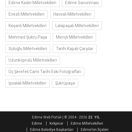
Edirne Kadın Milletvekilleri
Edirne Savunması
Enezli Milletvekilleri
Havsalı Milletvekilleri
Keşanlı Milletvekilleri
Lalapaşalı Milletvekilleri
Mehmed Şükrü Paşa
Meriçli Milletvekilleri
Süloğlu Milletvekilleri
Tarihi Kapalı Çarşılar
Uzunköprülü Milletvekilleri
Üç Şerefeli Cami Tarihi Eski Fotoğrafları
İpsalalı Milletvekilleri
Şükrüpaşa
Edirne Web Portalı
|
© 2004 - 2026
22. YIL
Edirne
Kırkpınar
Edirne Milletvekilleri
Edirne Belediye Başkanları
Edirne’nin İlçeleri