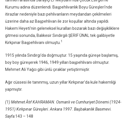
tarihleri arasında Sarayiçi Er Meydanı’nda Çocuk Esirgeme
Kurumu adına düzenlendi. Başpehlivanlık Boyu Güreşleri’nde
itirazlar nedeniyle bazı pehlivanların meydandan çekilmeleri
üzerine daha az Başpehlivan ile zor koşullar altında yapıldı.
Hakem Heyeti’nin geleneksel kuralları bozarak bazı değişikliklere
gitmesi sonunda, Balıkesir Sındırgılı ŞERİF ÜNAL tek galibiyetle
1
Kırkpınar Başpehlivanı olmuştu.
1915 yılında Sındırgı’da doğmuştur. 15 yaşında güreşe başlamış,
boy boy güreşerek 1946, 1949 yılları başpehlivanı olmuştur.
Mehmet Ali Yağcı gibi ünlü çıraklar yetiştirmiştir.
Ağır cüssesi ile tanınmış, uzun yıllar Kırkpınar’da kule hakemliği
yapmıştır.
(1) Mehmet Âtıf KAHRAMAN. Osmanlı ve Cumhuriyet Dönemi (1924-
1951) Kırkpınar Güreşleri. Ankara 1997. Başbakanlık Basımevi.
Sayfa:
143 – 148