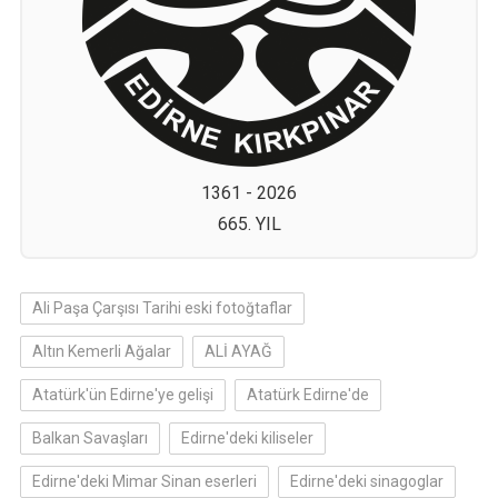
1361 - 2026
665. YIL
Ali Paşa Çarşısı Tarihi eski fotoğtaflar
Altın Kemerli Ağalar
ALİ AYAĞ
Atatürk'ün Edirne'ye gelişi
Atatürk Edirne'de
Balkan Savaşları
Edirne'deki kiliseler
Edirne'deki Mimar Sinan eserleri
Edirne'deki sinagoglar