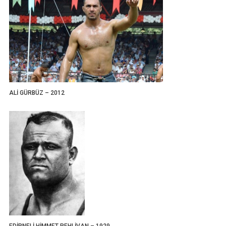
ALİ GÜRBÜZ – 2012
EDİRNELİ HİMMET PEHLİVAN – 1929