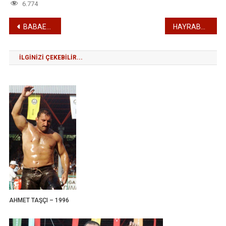
6.774
Yazı
BABAESKİ KOZPINARLI İBRAHİM ERDİ – 1945
HAYRABOLULU SÜLEYMAN ERTAŞ – DÜZCELİ ÇOLAK İSMAİL ATAY – 1947
gezinmesi
İLGINIZI ÇEKEBILIR...
AHMET TAŞÇI – 1996