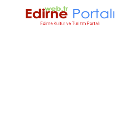
İçeriğe
atla
Edirne Kültür ve Turizm Portalı