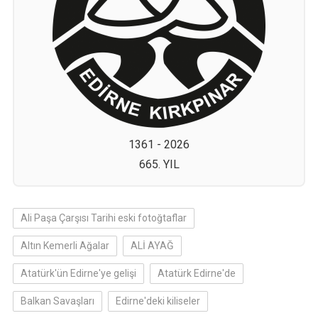
1361 - 2026
665. YIL
Ali Paşa Çarşısı Tarihi eski fotoğtaflar
Altın Kemerli Ağalar
ALİ AYAĞ
Atatürk'ün Edirne'ye gelişi
Atatürk Edirne'de
Balkan Savaşları
Edirne'deki kiliseler