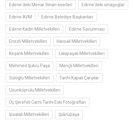
Edirne'deki Mimar Sinan eserleri
Edirne'deki sinagoglar
Edirne AVM
Edirne Belediye Başkanları
Edirne Kadın Milletvekilleri
Edirne Savunması
Enezli Milletvekilleri
Havsalı Milletvekilleri
Keşanlı Milletvekilleri
Lalapaşalı Milletvekilleri
Mehmed Şükrü Paşa
Meriçli Milletvekilleri
Süloğlu Milletvekilleri
Tarihi Kapalı Çarşılar
Uzunköprülü Milletvekilleri
Üç Şerefeli Cami Tarihi Eski Fotoğrafları
İpsalalı Milletvekilleri
Şükrüpaşa