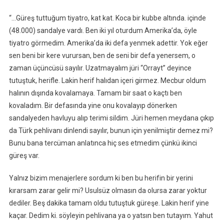
“…Güreş tuttuğum tiyatro, kat kat. Koca bir kubbe altında. içinde
(48.000) sandalye vardı. Ben iki yıl oturdum Amerika’da, öyle
tiyatro görmedim. Amerika’da iki defa yenmek adettir. Yok eğer
sen beni bir kere vurursan, ben de seni bir defa yenersem, o
zaman üçüncüsü sayılır. Uzatmayalım jüri “Orrayt” deyince
tutuştuk, herifle. Lakin herif halıdan içeri girmez. Mecbur oldum
halının dışında kovalamaya. Tamam bir saat o kaçtı ben
kovaladım. Bir defasında yine onu kovalayıp dönerken
sandalyeden havluyu alıp terimi sildim. Jüri hemen meydana çıkıp
da Türk pehlivanı dinlendi sayılır, bunun için yenilmiştir demez mi?
Bunu bana tercüman anlatınca hiç ses etmedim çünkü ikinci
güreş var.
Yalnız bizim menajerlere sordum ki ben bu herifin bir yerini
kırarsam zarar gelir mi? Usulsüz olmasın da olursa zarar yoktur
dediler. Beş dakika tamam oldu tutuştuk güreşe. Lakin herif yine
kaçar. Dedim ki. söyleyin pehlivana ya o yatsın ben tutayım. Yahut