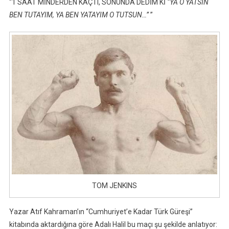
“1 SAAT MİNDERDEN KAÇTI, SONUNDA DEDİM Kİ
“YA O YATSIN
BEN TUTAYIM, YA BEN YATAYIM O TUTSUN…”
”
TOM JENKINS
Yazar Atıf Kahraman’ın “Cumhuriyet’e Kadar Türk Güreşi”
kitabında aktardığına göre Adalı Halil bu maçı şu şekilde anlatıyor: