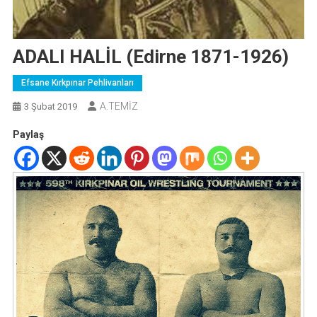
ADALI HALİL (Edirne 1871-1926)
Efsane Kırkpınar Pehlivanları
A.TEMİZ
3 Şubat 2019
Paylaş