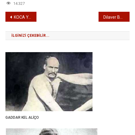
14.327
Yazı
KOCA YUSUF
Dilaver Bey (1898-1907) – Edirne Belediye Başkanları
gezinmesi
İLGINIZI ÇEKEBILIR...
GADDAR KEL ALİÇO