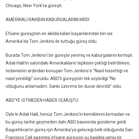
Chicago, New York’ta güreşti.
AMERİKALI RAKİBİN KABURGALARINI KIRDI
Efsane güreşçinin en akılda kalan başarılarından biri ise
Amerika’da Tom Jenkins ile tuttuğu güreş oldu.
Burada Tom Jenkins’i bir güreşte yenmiş ve kaburgalarını kırmıştı.
Adalı Halil’in salondaki Amerikalıların tepkisini çektiği belirtilirken,
tedavisinin ardından konuşan Tom Jenkins’e “Nasıl hissettiği ve
nasıl yenildiği” soruldu. ABD’li güreşçinin tek söylediği “Ne
olduğunu anlamadım. Sanki üzerime bir duvar devrildi” oldu.
ABD’YE GİTMEDEN HABER OLMUŞTU
Öyle ki Adalı Halil, henüz Tom Jenkins’in kemiklerini kırmadan ve
bu güreş tarihe geçmeden dahi ABD basınında gündeme geldi.
Başpehlivan’ın güreş için Amerika’ya geleceği belli olduğunda San
Francisco Call gazetesi efsane güreşçiyi şu başlıkla geniş bir