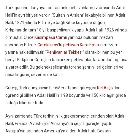
Türk gücünü dünyaya tanıtan ünlü pehlivanlarımız arasında Adalı
Halil’in ayrı bir yeri vardır. “Sultan’ın Arslanı” lakabıyla bilinen Adalı
Halil, 1871 yılında Edirne’ye bağlı Kilise köyünde doğdu.
Kırkpınar’da tam 18 yıl başpehlivanlık yaptı. Adalı Halil 1926 yılında
ölmüştür. Önce
Kasımpaşa Camii
yanında bulunan mezarı
sonradan Edirne-
Çömlekköy’lü pehlivan Kara Emin
‘in mezarı
yanına nakledilmiştir. “
Pehlivanlar Tekkesi
” olarak bilinen bu yer
her yıl Kırkpınar Güreşleri başlarken pehlivanlar tarafından topluca
ziyaret edilir. Bu gelenekselleşmiş törene şehrin ileri gelenleri ve
misafir güreş severler de katılır.
Güreşi, Türk dünyasının bir diğer efsane güreşçisi
Kel Aliço
‘dan
öğrendiği bilinen Adalı Halil’in 1.98 boyunda ve 150 kilo ağırlığında
olduğu bilinmektedir.
Aynı zamanda Türk tarihinin ilk grekoromencilerinden olan Adalı
Halil, Fransa, Avusturya, Almanya’da çeşitli güreşler yaptı.
Avrupa’nın ardından Amerika’ya giden Adalı Halil, Boston,