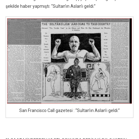
şekilde haber yapmıştı: “Sultan’ın Aslan’ı geldi.”
San Francisco Call gazetesi : “Sultan’ın Aslan’ı geldi.”