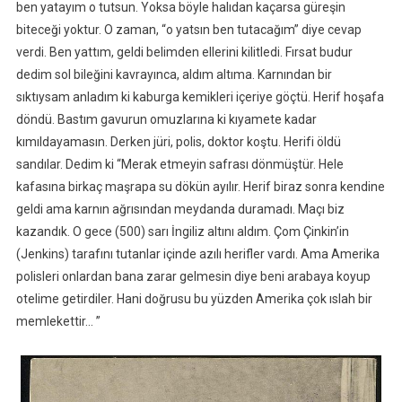
ben yatayım o tutsun. Yoksa böyle halıdan kaçarsa güreşin
biteceği yoktur. O zaman, “o yatsın ben tutacağım” diye cevap
verdi. Ben yattım, geldi belimden ellerini kilitledi. Fırsat budur
dedim sol bileğini kavrayınca, aldım altıma. Karnından bir
sıktıysam anladım ki kaburga kemikleri içeriye göçtü. Herif hoşafa
döndü. Bastım gavurun omuzlarına ki kıyamete kadar
kımıldayamasın. Derken jüri, polis, doktor koştu. Herifi öldü
sandılar. Dedim ki “Merak etmeyin safrası dönmüştür. Hele
kafasına birkaç maşrapa su dökün ayılır. Herif biraz sonra kendine
geldi ama karnın ağrısından meydanda duramadı. Maçı biz
kazandık. O gece (500) sarı İngiliz altını aldım. Çom Çinkin’in
(Jenkins) tarafını tutanlar içinde azılı herifler vardı. Ama Amerika
polisleri onlardan bana zarar gelmesin diye beni arabaya koyup
otelime getirdiler. Hani doğrusu bu yüzden Amerika çok ıslah bir
memlekettir… ”