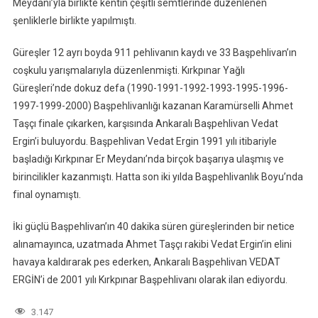
Meydanı’yla birlikte kentin çeşitli semtlerinde düzenlenen
şenliklerle birlikte yapılmıştı.
Güreşler 12 ayrı boyda 911 pehlivanın kaydı ve 33 Başpehlivan’ın
coşkulu yarışmalarıyla düzenlenmişti. Kırkpınar Yağlı
Güreşleri’nde dokuz defa (1990-1991-1992-1993-1995-1996-
1997-1999-2000) Başpehlivanlığı kazanan Karamürselli Ahmet
Taşçı finale çıkarken, karşısında Ankaralı Başpehlivan Vedat
Ergin’i buluyordu. Başpehlivan Vedat Ergin 1991 yılı itibariyle
başladığı Kırkpınar Er Meydanı’nda birçok başarıya ulaşmış ve
birincilikler kazanmıştı. Hatta son iki yılda Başpehlivanlık Boyu’nda
final oynamıştı.
İki güçlü Başpehlivan’ın 40 dakika süren güreşlerinden bir netice
alınamayınca, uzatmada Ahmet Taşçı rakibi Vedat Ergin’in elini
havaya kaldırarak pes ederken, Ankaralı Başpehlivan VEDAT
ERGİN’i de 2001 yılı Kırkpınar Başpehlivanı olarak ilan ediyordu.
3.147