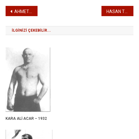
Yazı
AHMET TAŞÇI – 2000
HASAN TUNA – 2002
gezinmesi
İLGINIZI ÇEKEBILIR...
KARA ALİ ACAR – 1932