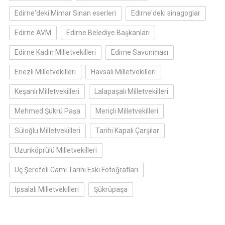
Edirne'deki Mimar Sinan eserleri
Edirne'deki sinagoglar
Edirne AVM
Edirne Belediye Başkanları
Edirne Kadın Milletvekilleri
Edirne Savunması
Enezli Milletvekilleri
Havsalı Milletvekilleri
Keşanlı Milletvekilleri
Lalapaşalı Milletvekilleri
Mehmed Şükrü Paşa
Meriçli Milletvekilleri
Süloğlu Milletvekilleri
Tarihi Kapalı Çarşılar
Uzunköprülü Milletvekilleri
Üç Şerefeli Cami Tarihi Eski Fotoğrafları
İpsalalı Milletvekilleri
Şükrüpaşa