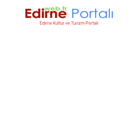
İçeriğe
atla
Edirne Kültür ve Turizm Portalı