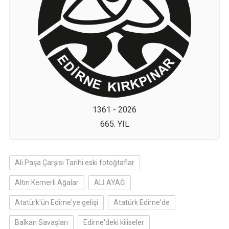
1361 - 2026
665. YIL
Ali Paşa Çarşısı Tarihi eski fotoğtaflar
Altın Kemerli Ağalar
ALİ AYAĞ
Atatürk'ün Edirne'ye gelişi
Atatürk Edirne'de
Balkan Savaşları
Edirne'deki kiliseler