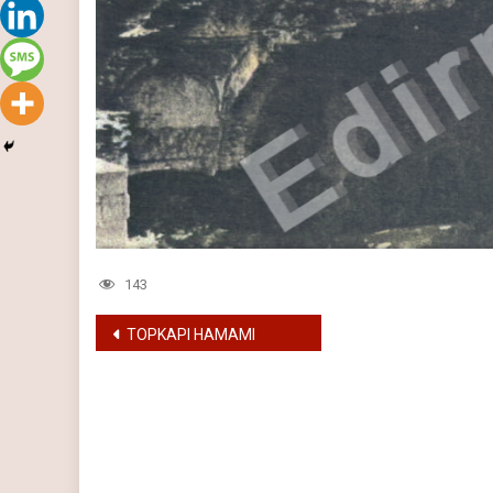
143
Yazı
TOPKAPI HAMAMI
gezinmesi