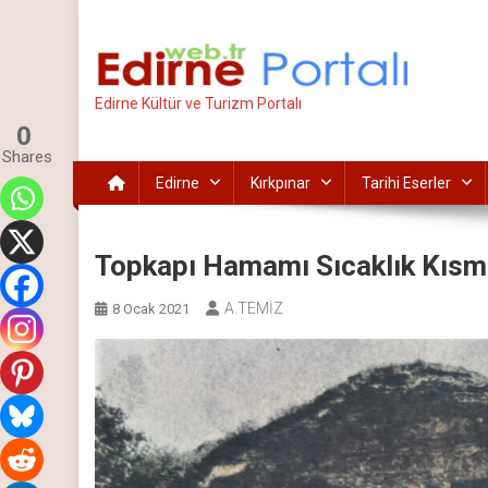
İçeriğe
atla
Edirne Kültür ve Turizm Portalı
0
Shares
Edirne
Kırkpınar
Tarihi Eserler
Topkapı Hamamı Sıcaklık Kısm
A.TEMİZ
8 Ocak 2021