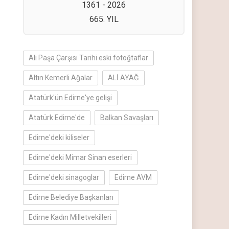
1361 - 2026
665. YIL
Ali Paşa Çarşısı Tarihi eski fotoğtaflar
Altın Kemerli Ağalar
ALİ AYAĞ
Atatürk'ün Edirne'ye gelişi
Atatürk Edirne'de
Balkan Savaşları
Edirne'deki kiliseler
Edirne'deki Mimar Sinan eserleri
Edirne'deki sinagoglar
Edirne AVM
Edirne Belediye Başkanları
Edirne Kadın Milletvekilleri