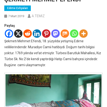
Edirne Evliyaları
A.TEMİZ
7 Mart 2019
Paylaş
Şekmeti Mehmet Efendi, 18. yüzyılda yetişmiş Edirne
velililerindendir. Muradiye Camii hatibiydi. Doğum tarihi bilgisi
yoktur. 1769 yılında vefat etmiştir. Türbesi Barutluk Mahallesi, Kız
Türbe Sk. No:2’de kendi yaptırdığı Hatip Camii bahçesi içindedir.
Bugüne cami ulaşmamıştır.