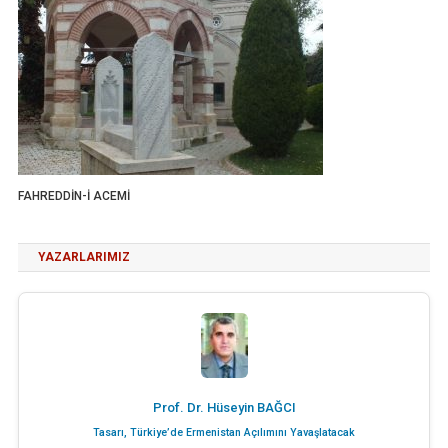
FAHREDDİN-İ ACEMİ
YAZARLARIMIZ
Prof. Dr. Hüseyin BAĞCI
Tasarı, Türkiye’de Ermenistan Açılımını Yavaşlatacak