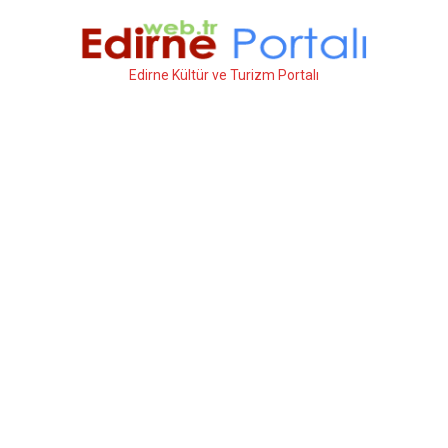
İçeriğe
atla
Edirne Kültür ve Turizm Portalı