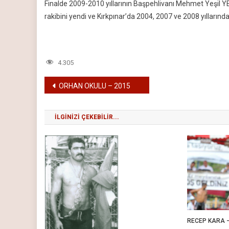
Finalde 2009-2010 yıllarının Başpehlivanı Mehmet Yeşil YE
rakibini yendi ve Kırkpınar’da 2004, 2007 ve 2008 yıllarınd
4.305
Yazı
ORHAN OKULU – 2015
gezinmesi
İLGINIZI ÇEKEBILIR...
RECEP KARA –