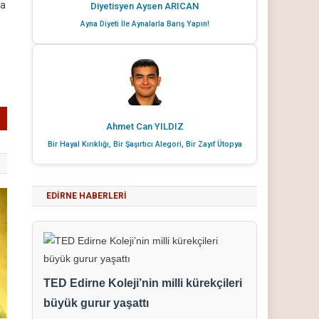
la
Diyetisyen Aysen ARICAN
Ayna Diyeti İle Aynalarla Barış Yapın!
Ahmet Can YILDIZ
Bir Hayal Kırıklığı, Bir Şaşırtıcı Alegori, Bir Zayıf Ütopya
EDIRNE HABERLERI
TED Edirne Koleji’nin milli kürekçileri
büyük gurur yaşattı