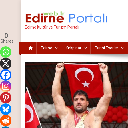
İçeriğe
atla
Edirne Kültür ve Turizm Portalı
0
Shares
Edirne
Kırkpınar
Tarihi Eserler