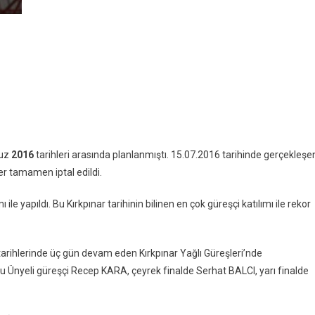
muz
2016
tarihleri arasında planlanmıştı. 15.07.2016 tarihinde gerçekleşe
er tamamen iptal edildi.
 ile yapıldı. Bu Kırkpınar tarihinin bilinen en çok güreşçi katılımı ile rekor
ihlerinde üç gün devam eden Kırkpınar Yağlı Güreşleri’nde
du Ünyeli güreşçi Recep KARA, çeyrek finalde Serhat BALCI, yarı finalde