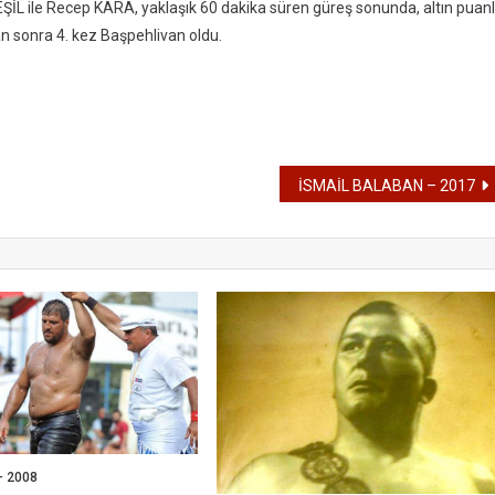
ŞİL ile Recep KARA, yaklaşık 60 dakika süren güreş sonunda, altın puan
an sonra 4. kez Başpehlivan oldu.
İSMAİL BALABAN – 2017
 2008