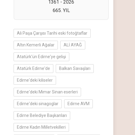
1361 - 2026
665. YIL
Ali Paşa Çarşısı Tarihi eski fotoğtaflar
Altın Kemerli Ağalar
ALİ AYAĞ
Atatürk'ün Edirne'ye gelişi
Atatürk Edirne'de
Balkan Savaşları
Edirne'deki kiliseler
Edirne'deki Mimar Sinan eserleri
Edirne'deki sinagoglar
Edirne AVM
Edirne Belediye Başkanları
Edirne Kadın Milletvekilleri