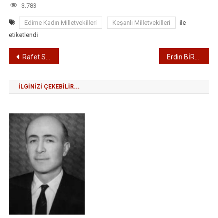
3.783
Edirne Kadın Milletvekilleri
Keşanlı Milletvekilleri
ile
etiketlendi
Yazı
Rafet SEZEN – 26. Yasama Dönemi (2015 – 2018) Edirne Milletvekili
Erdin BİRCAN – 27. Yasama Dönemi (2018 – 2023) Edirne Milletvekili
gezinmesi
İLGINIZI ÇEKEBILIR...