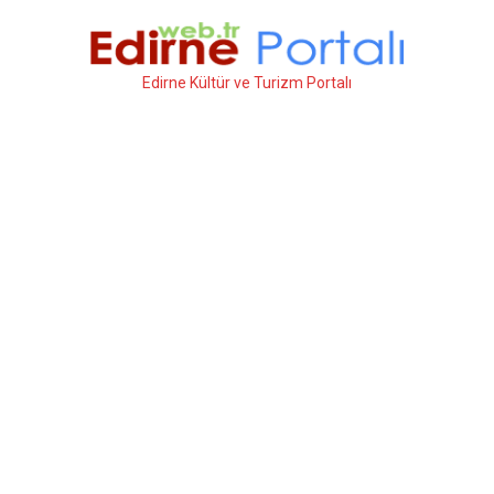
İçeriğe
atla
Edirne Kültür ve Turizm Portalı