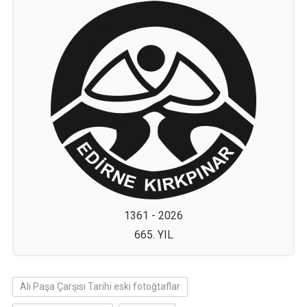
1361 - 2026
665. YIL
Ali Paşa Çarşısı Tarihi eski fotoğtaflar