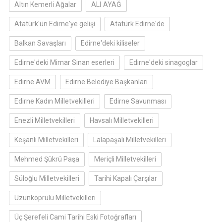
Altın Kemerli Ağalar
ALİ AYAĞ
Atatürk'ün Edirne'ye gelişi
Atatürk Edirne'de
Balkan Savaşları
Edirne'deki kiliseler
Edirne'deki Mimar Sinan eserleri
Edirne'deki sinagoglar
Edirne AVM
Edirne Belediye Başkanları
Edirne Kadın Milletvekilleri
Edirne Savunması
Enezli Milletvekilleri
Havsalı Milletvekilleri
Keşanlı Milletvekilleri
Lalapaşalı Milletvekilleri
Mehmed Şükrü Paşa
Meriçli Milletvekilleri
Süloğlu Milletvekilleri
Tarihi Kapalı Çarşılar
Uzunköprülü Milletvekilleri
Üç Şerefeli Cami Tarihi Eski Fotoğrafları