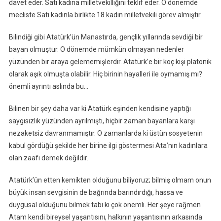
davet eder. Satı kadına milletvekilliğini teklif eder. O dönemde
mecliste Satı kadınla birlikte 18 kadın milletvekili görev almıştır.
Bilindiği gibi Atatürk’ün Manastırda, gençlik yıllarında sevdiği bir
bayan olmuştur. O dönemde mümkün olmayan nedenler
yüzünden bir araya gelememişlerdir. Atatürk’e bir koç kişi platonik
olarak aşık olmuşta olabilir. Hiç birinin hayalleri ile oymamış mı?
önemli ayrıntı aslında bu…
Bilinen bir şey daha var ki Atatürk eşinden kendisine yaptığı
saygısızlık yüzünden ayrılmıştı, hiçbir zaman bayanlara karşı
nezaketsiz davranmamıştır. O zamanlarda ki üstün sosyetenin
kabul gördüğü şekilde her birine ilgi göstermesi Ata’nın kadınlara
olan zaafı demek değildir.
Atatürk’ün etten kemikten olduğunu biliyoruz; bilmiş olmam onun
büyük insan sevgisinin de bağrında barındırdığı, hassa ve
duygusal olduğunu bilmek tabi ki çok önemli. Her şeye rağmen
Atam kendi bireysel yaşantısını, halkının yaşantısının arkasında