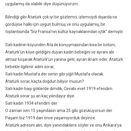
uygulamış da olabilir diye düşünüyorum…
Bilindiği gibi Atatürk çok iyi bir gözlemci, izlemciydi dışarda ne
gördüyse halkı için uygun bulmuş ve onu uygulamış, bir
toplantısında “biz Fransa’nın kültür kaynaklarından içtik” demiştir.
Satı kadının köyünden Ata ile konuşmasından kısa bir bölüm,
Atatürk’ün köye geldiğini duyan kadın bebeğini ve ayranı alır
almaz koşarak Atatürk’ün yanına gelir, ayran ikram eder. Atatürk
bebekle ilgilenir adını sorar,
Satı kadın Mustafa der senin gibi yiğit Mustafa olacak.
Atatürk sorar, kaçta doğdun biliyor musun?
Satı kadın başı göklerde dimdik, Cevabı evet 1919 efendim.
Atatürk sorar şu an kaç yılındayız diye.
Satı kadın 1934 efendim der.
O zaman sen 15 yaşındasın ama 25 gibi gözüküyorsun der.
Paşam biz 1919 dan önce yaşamıyorduk deyince.
Atatürk adresini alın, diye yanındakilere söyler ve onu Ankara’ya