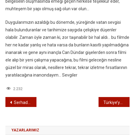
belgeselin oluşmasında emeği geçen herkese teşekkür eder,
muhteşem bir yapı olmuş sağ olun var olun…
Duygularımızın azaldığı bu dönemde, yüreğinde vatan sevgisi
hala bulunduranlar ve tarihimize saygıda çelişkiye düşenler
olabilir. Zaman öyle zaman ki, zor taşınabilir bir hal aldı… bu filmde
her ne kadar yanlış ve hata varsa da bunların kasıtlı yapılmadığına
inanarak ve gene aynı inançla Can Dündar gişelerden sonra filmi
ele alıp bir yeni çalışma yapacağına, bu filmi geleceğin nesline
güzel bir miras olarak, nesillere tekrar, tekrar izletme fırsatlarının
yaratılacağına inancındayım… Sevgiler
2.232
Yazı
Serhaddimiz Edirne
Türkiye’ye Biçilen YENİ ELBİSE NE?
gezinmesi
YAZARLARIMIZ