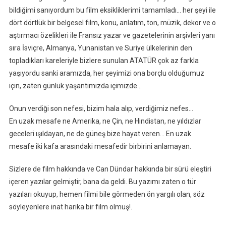
bildiğimi sanıyordum bu film eksikliklerimi tamamladı… her şeyi ile
dört dörtlük bir belgesel film, konu, anlatım, ton, müzik, dekor ve o
aştırmacı özelikleri ile Fransız yazar ve gazetelerinin arşivleri yanı
sıra İsviçre, Almanya, Yunanistan ve Suriye ülkelerinin den
topladıkları kareleriyle bizlere sunulan ATATÜR çok az farkla
yaşıyordu sanki aramızda, her şeyimizi ona borçlu olduğumuz
için, zaten günlük yaşantımızda içimizde…
Onun verdiği son nefesi, bizim hala alıp, verdiğimiz nefes…
En uzak mesafe ne Amerika, ne Çin, ne Hindistan, ne yıldızlar
geceleri ışıldayan, ne de güneş bize hayat veren… En uzak
mesafe iki kafa arasındaki mesafedir birbirini anlamayan.
Sizlere de film hakkında ve Can Dündar hakkında bir sürü eleştiri
içeren yazılar gelmiştir, bana da geldi. Bu yazımı zaten o tür
yazıları okuyup, hemen filmi bile görmeden ön yargılı olan, söz
söyleyenlere inat harika bir film olmuş!.