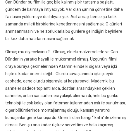
Can Dündar bu film ile geç bile kalınmış bir tartışma başlattı,
gündem de kalmaya ihtiyacı yok. Var olan şanına şöhretine daha
fazlasını yüklemeye de ihtiyacı yok. Asıl amaç, bence şu kritik
zamanda milleti birbirlerine kenetlenmesini sağlamak. O günleri
anımsanmasını ve ne zorluklarla bu günlere gelindiğini beyinlere
bir kez daha hatırlanmasını sağlamak.
Olmuş mu diyeceksiniz?… Olmuş, eldeki malzemelerle ve Can
Dündar’ın yaratıcı hayali ile mükemmel olmuş. Üzgünün, filmi
oraya buraya çekmelerinden Atamın elinde ki sigara veya içki
hiçte o kadar önemli değil… Olurdu savaş anında içki içseydi
cephede, gene olurdu sigarayla at koştursaydı. Mademki bu
sahneler sadece toplantılarda, dostları arasındayken çekilen
sahneler, onları sansürlemesi yakışık alınmazdı, hele bu günkü
teknoloji ile çok kolay olan fotomontajlanmadan aslı ile sunulması,
diğer bölümlerinde montajlanmış olduğu kanısını yaratırdı
konuşanlar gene konuşurdu. Önemli olan hangi “ kafa” ile izlenmiş
olması. Ben şu ana kadar üç kez servettim ve hala kaçırmış