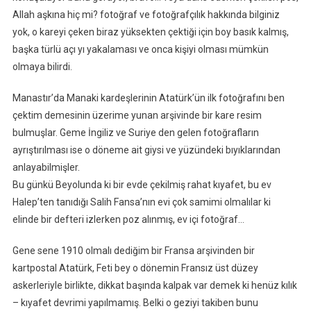
Allah aşkına hiç mi? fotoğraf ve fotoğrafçılık hakkında bilginiz
yok, o kareyi çeken biraz yüksekten çektiği için boy basık kalmış,
başka türlü açı yı yakalaması ve onca kişiyi olması mümkün
olmaya bilirdi.
Manastır’da Manaki kardeşlerinin Atatürk’ün ilk fotoğrafını ben
çektim demesinin üzerime yunan arşivinde bir kare resim
bulmuşlar. Geme İngiliz ve Suriye den gelen fotoğrafların
ayrıştırılması ise o döneme ait giysi ve yüzündeki bıyıklarından
anlayabilmişler.
Bu günkü Beyolunda ki bir evde çekilmiş rahat kıyafet, bu ev
Halep’ten tanıdığı Salih Fansa’nın evi çok samimi olmalılar ki
elinde bir defteri izlerken poz alınmış, ev içi fotoğraf…
Gene sene 1910 olmalı dediğim bir Fransa arşivinden bir
kartpostal Atatürk, Feti bey o dönemin Fransız üst düzey
askerleriyle birlikte, dikkat başında kalpak var demek ki henüz kılık
– kıyafet devrimi yapılmamış. Belki o geziyi takiben bunu