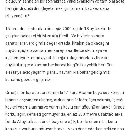
olduğum sahneleri bir sonrakinde yakalayabildim ve tam olarak ta
hah şimdi sindirdim deyebilmek için bilmem kaç kez daha
izleyeceğim?
15 senede oluşturulan bir arşiv, 2000 kişi ile 18 ay üzerinde
çalışılan belgesel bir Mustafa filmi!… Ve bizlerin sanata
sanatçılara verdiğimiz değer ortada. Kitabın da çıkacağını
duydum, işte o zaman her kareyi saattlerce okumaya ve
incelemeye zaman ayırabileceğimi düşünerek, sizlere de
duyurulur işte o zaman her kareyi bir gün izleyebilir her türlü
eleştiriye açık yaşanmışlara… hayranlıkla bakar geldiğimiz
konumu gözden geçiririz…
Örneğin bir karede sanıyorum ki “o” kare Atamın boyu söz konusu.
Fransız arşivinden alınmış; ordusunun fotoğrafçısı çekmiş, ‘içeriği
köyleri yağmalanmış ve yanmış köylülerin göçünü anlatıyor. Orada
korku, açlık, sefaleti görmüyor da, en az 300 metre uzaktaki arka
fonda Atayı arkası dönük başı öne eğik, belli ki önemli bir konu
konuşuluyor bunu görüyor, bravo… veya dans ederken çekilen pos,