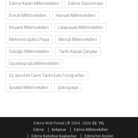
Edirne Kadın Milletvekilleri
Edirne Savunması
Enezli Milletvekilleri
Havsalı Milletvekilleri
Keşanlı Milletvekilleri
Lalapaşalı Milletvekilleri
Mehmed Şükrü Paşa
Meriçli Milletvekilleri
Süloğlu Milletvekilleri
Tarihi Kapalı Çarşılar
Uzunköprülü Milletvekilleri
Üç Şerefeli Cami Tarihi Eski Fotoğrafları
İpsalalı Milletvekilleri
Şükrüpaşa
Edirne Web Portalı
|
© 2004 - 2026
22. YIL
Edirne
Kırkpınar
Edirne Milletvekilleri
Edirne Belediye Başkanları
Edirne’nin İlçeleri