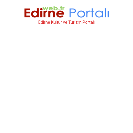
İçeriğe
atla
Edirne Kültür ve Turizm Portalı