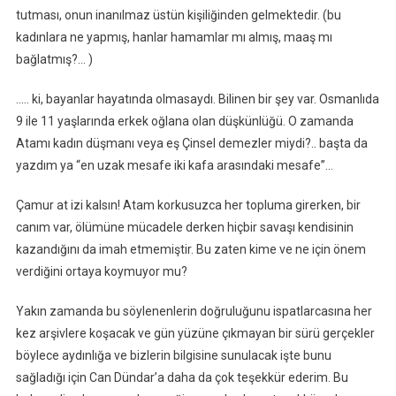
tutması, onun inanılmaz üstün kişiliğinden gelmektedir. (bu
kadınlara ne yapmış, hanlar hamamlar mı almış, maaş mı
bağlatmış?… )
….. ki, bayanlar hayatında olmasaydı. Bilinen bir şey var. Osmanlıda
9 ile 11 yaşlarında erkek oğlana olan düşkünlüğü. O zamanda
Atamı kadın düşmanı veya eş Çinsel demezler miydi?.. başta da
yazdım ya “en uzak mesafe iki kafa arasındaki mesafe”…
Çamur at izi kalsın! Atam korkusuzca her topluma girerken, bir
canım var, ölümüne mücadele derken hiçbir savaşı kendisinin
kazandığını da imah etmemiştir. Bu zaten kime ve ne için önem
verdiğini ortaya koymuyor mu?
Yakın zamanda bu söylenenlerin doğruluğunu ispatlarcasına her
kez arşivlere koşacak ve gün yüzüne çıkmayan bir sürü gerçekler
böylece aydınlığa ve bizlerin bilgisine sunulacak işte bunu
sağladığı için Can Dündar’a daha da çok teşekkür ederim. Bu