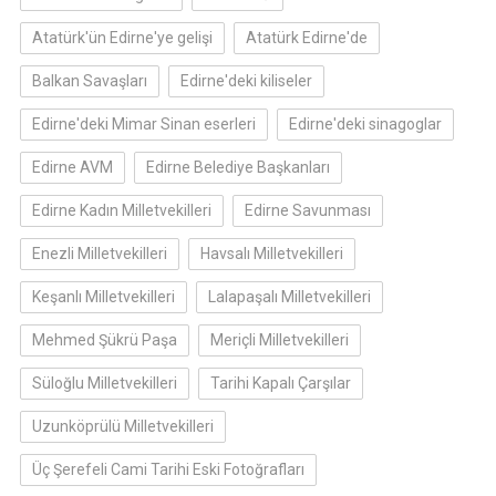
Atatürk'ün Edirne'ye gelişi
Atatürk Edirne'de
Balkan Savaşları
Edirne'deki kiliseler
Edirne'deki Mimar Sinan eserleri
Edirne'deki sinagoglar
Edirne AVM
Edirne Belediye Başkanları
Edirne Kadın Milletvekilleri
Edirne Savunması
Enezli Milletvekilleri
Havsalı Milletvekilleri
Keşanlı Milletvekilleri
Lalapaşalı Milletvekilleri
Mehmed Şükrü Paşa
Meriçli Milletvekilleri
Süloğlu Milletvekilleri
Tarihi Kapalı Çarşılar
Uzunköprülü Milletvekilleri
Üç Şerefeli Cami Tarihi Eski Fotoğrafları