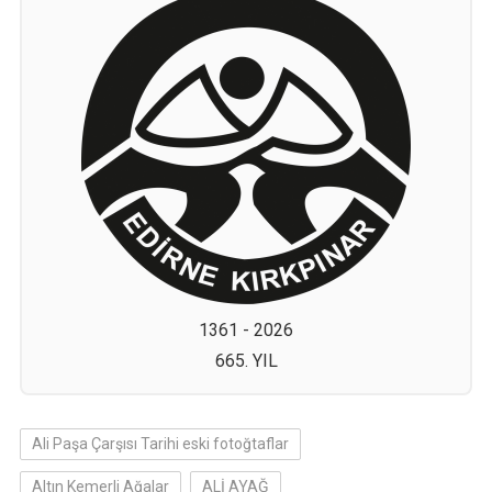
1361 - 2026
665. YIL
Ali Paşa Çarşısı Tarihi eski fotoğtaflar
Altın Kemerli Ağalar
ALİ AYAĞ