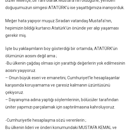
bizler Milletçe, bir fani olarak Mustafa’nın öldüğüne, yeniden
doğuşumuzun simgesi ATATÜRK’ü ise yaşattığımıza inanıyorduk.
Meğer hata yapıyor muşuz.Sıradan vatandaş Mustafa’nın,
hepimizin bildiği kurtarıcı Atatürk’ün önünde yer alıp yaşaması
gerekir miş.
İşte bu yaklaşımların boy gösterdiği bir ortamda, ATATÜRK’ün
ölümünün acısını değil ama ;
-Bu ülkenin çağdaş olması için yarattığı değerlerin yok edilmesinin
acısını yaşıyoruz.
– Onun büyük eseri ve emanetini, Cumhuriyet’le hesaplaşanlar
karşısında koruyamama ve çaresiz kalmanın üzüntüsünü
çekiyoruz.
– Dayanışma adına yaptığı söylemlerinin, bölücüler tarafından
üniter yapımızı parçalamak için saptırılmasına kahroluyoruz.
-Cumhuriyetle hesaplaşma sözü verenlerin ;
Bu ülkenin lideri ve önderi konumundaki MUSTAFA KEMAL ve