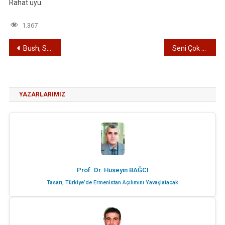
Rahat uyu.
1.367
Yazı
Bush, Saddam Gibi Yargılanmalı
Seni Çok Özledik Atatürk…
gezinmesi
YAZARLARIMIZ
Prof. Dr. Hüseyin BAĞCI
Tasarı, Türkiye’de Ermenistan Açılımını Yavaşlatacak