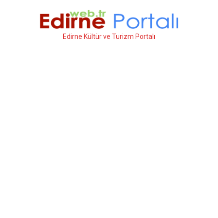
İçeriğe
atla
Edirne Kültür ve Turizm Portalı