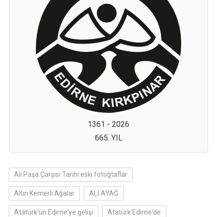
1361 - 2026
665. YIL
Ali Paşa Çarşısı Tarihi eski fotoğtaflar
Altın Kemerli Ağalar
ALİ AYAĞ
Atatürk'ün Edirne'ye gelişi
Atatürk Edirne'de