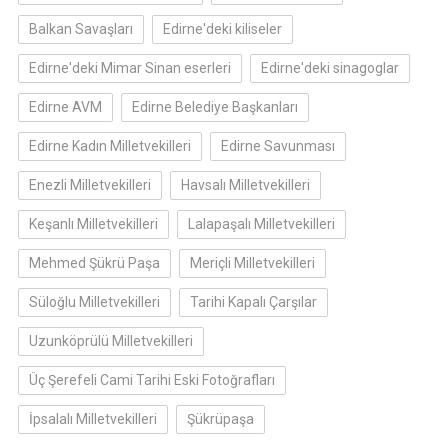
Balkan Savaşları
Edirne'deki kiliseler
Edirne'deki Mimar Sinan eserleri
Edirne'deki sinagoglar
Edirne AVM
Edirne Belediye Başkanları
Edirne Kadın Milletvekilleri
Edirne Savunması
Enezli Milletvekilleri
Havsalı Milletvekilleri
Keşanlı Milletvekilleri
Lalapaşalı Milletvekilleri
Mehmed Şükrü Paşa
Meriçli Milletvekilleri
Süloğlu Milletvekilleri
Tarihi Kapalı Çarşılar
Uzunköprülü Milletvekilleri
Üç Şerefeli Cami Tarihi Eski Fotoğrafları
İpsalalı Milletvekilleri
Şükrüpaşa