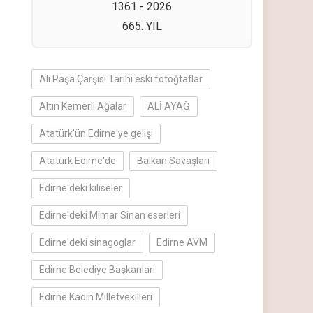
1361 - 2026
665. YIL
Ali Paşa Çarşısı Tarihi eski fotoğtaflar
Altın Kemerli Ağalar
ALİ AYAĞ
Atatürk'ün Edirne'ye gelişi
Atatürk Edirne'de
Balkan Savaşları
Edirne'deki kiliseler
Edirne'deki Mimar Sinan eserleri
Edirne'deki sinagoglar
Edirne AVM
Edirne Belediye Başkanları
Edirne Kadın Milletvekilleri