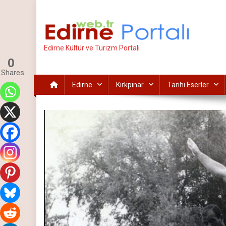
İçeriğe
atla
Edirne Kültür ve Turizm Portalı
0
Shares
Edirne
Kırkpınar
Tarihi Eserler