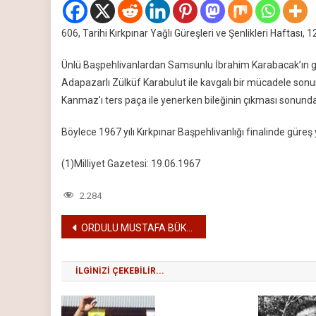
606, Tarihi Kırkpınar Yağlı Güreşleri ve Şenlikleri Haftası,
Ünlü Başpehlivanlardan Samsunlu İbrahim Karabacak’ın 
Adapazarlı Zülküf Karabulut ile kavgalı bir mücadele sonunda
Kanmaz’ı ters paça ile yenerken bileğinin çıkması sonund
Böylece 1967 yılı Kırkpınar Başpehlivanlığı finalinde gür
(1)Milliyet Gazetesi: 19.06.1967
2.284
Yazı
ORDULU MUSTAFA BÜK – 1966
gezinmesi
İLGINIZI ÇEKEBILIR...