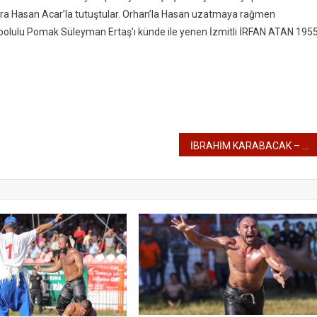
ra Hasan Acar’la tutuştular. Orhan’la Hasan uzatmaya rağmen
abolulu Pomak Süleyman Ertaş’ı künde ile yenen İzmitli İRFAN ATAN 195
İBRAHİM KARABACAK – 1956