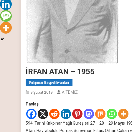
İRFAN ATAN – 1955
Kırkpınar Başpehlivanları
A.TEMİZ
9 Şubat 2019
Paylaş
594. Tarihi Kırkpınar Yağlı Güreşleri 27 – 28 – 29 Mayıs
19
Atan, Hayrabolulu Pomak Süleyman Ertaş, Orhan Çakan ve