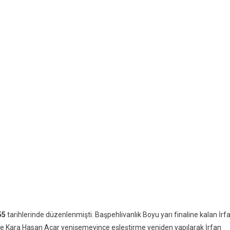
55
tarihlerinde düzenlenmişti. Başpehlivanlık Boyu yarı finaline kalan İrf
 Kara Hasan Acar yenişemeyince eşleştirme yeniden yapılarak İrfan