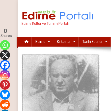
İçeriğe
atla
Edirne Kültür ve Turizm Portalı
0
Shares
Edirne
Kırkpınar
Tarihi Eserler