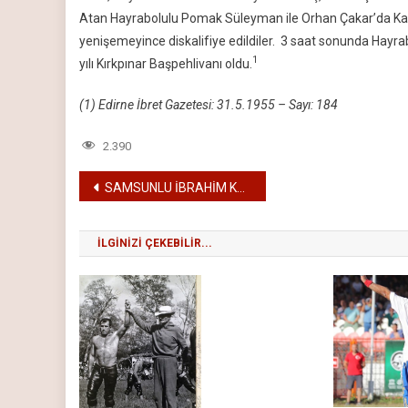
Atan Hayrabolulu Pomak Süleyman ile Orhan Çakar’da Ka
yenişemeyince diskalifiye edildiler. 3 saat sonunda Hayr
1
yılı Kırkpınar Başpehlivanı oldu.
(1) Edirne İbret Gazetesi: 31.5.1955 – Sayı: 184
2.390
Yazı
SAMSUNLU İBRAHİM KARABACAK – 1954
gezinmesi
İLGINIZI ÇEKEBILIR...