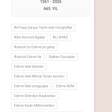
1361 - 2026
665. YIL
Ali Paşa Çarşısı Tarihi eski fotoğtaflar
Altın Kemerli Ağalar
ALİ AYAĞ
Atatürk'ün Edirne'ye gelişi
Atatürk Edirne'de
Balkan Savaşları
Edirne'deki kiliseler
Edirne'deki Mimar Sinan eserleri
Edirne'deki sinagoglar
Edirne AVM
Edirne Belediye Başkanları
Edirne Kadın Milletvekilleri