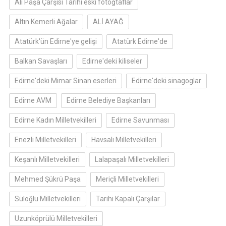
Ali Paşa Çarşısı Tarihi eski fotoğtaflar
Altın Kemerli Ağalar
ALİ AYAĞ
Atatürk'ün Edirne'ye gelişi
Atatürk Edirne'de
Balkan Savaşları
Edirne'deki kiliseler
Edirne'deki Mimar Sinan eserleri
Edirne'deki sinagoglar
Edirne AVM
Edirne Belediye Başkanları
Edirne Kadın Milletvekilleri
Edirne Savunması
Enezli Milletvekilleri
Havsalı Milletvekilleri
Keşanlı Milletvekilleri
Lalapaşalı Milletvekilleri
Mehmed Şükrü Paşa
Meriçli Milletvekilleri
Süloğlu Milletvekilleri
Tarihi Kapalı Çarşılar
Uzunköprülü Milletvekilleri