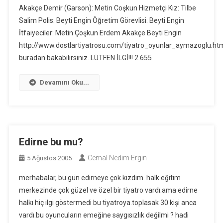
Akakçe Demir (Garson): Metin Coşkun Hizmetçi Kız: Tilbe
Salim Polis: Beyti Engin Öğretim Görevlisi: Beyti Engin
İtfaiyeciler: Metin Çoşkun Erdem Akakçe Beyti Engin
http://www.dostlartiyatrosu.com/tiyatro_oyunlar_aymazoglu.ht
buradan bakabilirsiniz. LÜTFEN İLGİ!!! 2.655
Devamını Oku...
Edirne bu mu?
Cemal Nedim Ergin
5 Ağustos 2005
merhabalar, bu gün edirneye çok kızdım. halk eğitim
merkezinde çok güzel ve özel bir tiyatro vardı.ama edirne
halkı hiç ilgi göstermedi bu tiyatroya.toplasak 30 kişi anca
vardı.bu oyuncuların emeğine saygısızlık değilmi ? hadi