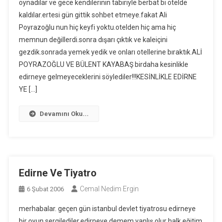
oynadılar ve gece kendilerinin tabiriyle berbat bi otelde
kaldılar.ertesi gün gittik sohbet etmeye.fakat Ali
Poyrazoğlu nun hiç keyfi yoktu.otelden hiç ama hiç
memnun değillerdi.sonra dışarı çıktık ve kaleiçini
gezdik.sonrada yemek yedik ve onları otellerine bıraktık.ALİ
POYRAZOĞLU VE BÜLENT KAYABAŞ birdaha kesinlikle
edirneye gelmeyeceklerini söylediler!!!KESİNLİKLE EDİRNE
YE […]
Devamını Oku...
Edirne Ve Tiyatro
Cemal Nedim Ergin
6 Şubat 2006
merhabalar. geçen gün istanbul devlet tiyatrosu edirneye
bir oyun sergilediler.edirneye demem yanlış olur halk eğitim