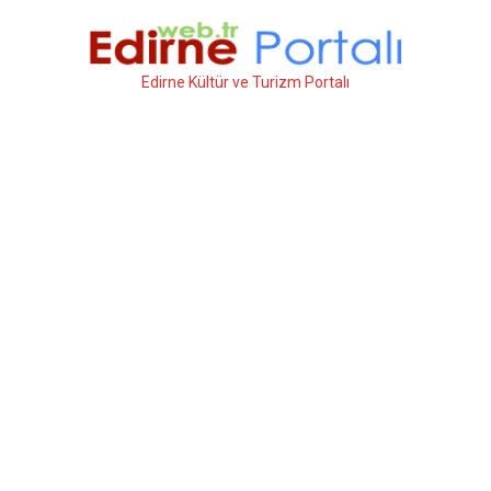
İçeriğe
atla
Edirne Kültür ve Turizm Portalı