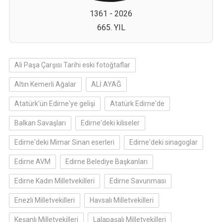
1361 - 2026
665. YIL
Ali Paşa Çarşısı Tarihi eski fotoğtaflar
Altın Kemerli Ağalar
ALİ AYAĞ
Atatürk'ün Edirne'ye gelişi
Atatürk Edirne'de
Balkan Savaşları
Edirne'deki kiliseler
Edirne'deki Mimar Sinan eserleri
Edirne'deki sinagoglar
Edirne AVM
Edirne Belediye Başkanları
Edirne Kadın Milletvekilleri
Edirne Savunması
Enezli Milletvekilleri
Havsalı Milletvekilleri
Keşanlı Milletvekilleri
Lalapaşalı Milletvekilleri