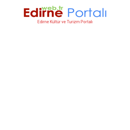
İçeriğe
atla
Edirne Kültür ve Turizm Portalı