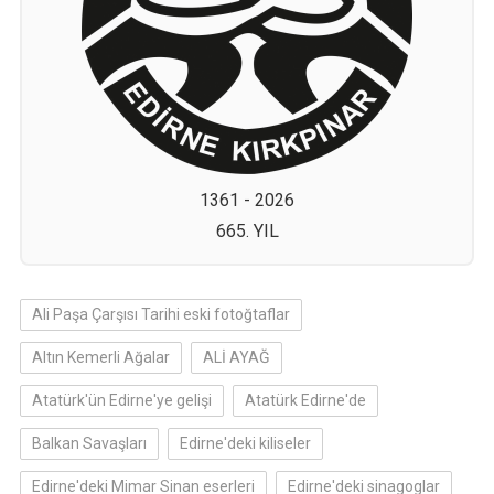
1361 - 2026
665. YIL
Ali Paşa Çarşısı Tarihi eski fotoğtaflar
Altın Kemerli Ağalar
ALİ AYAĞ
Atatürk'ün Edirne'ye gelişi
Atatürk Edirne'de
Balkan Savaşları
Edirne'deki kiliseler
Edirne'deki Mimar Sinan eserleri
Edirne'deki sinagoglar