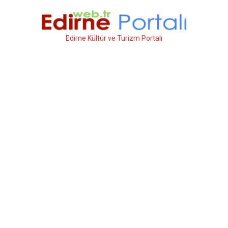
İçeriğe
atla
Edirne Kültür ve Turizm Portalı