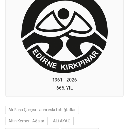
1361 - 2026
665. YIL
Ali Paşa Çarşısı Tarihi eski fotoğtaflar
Altın Kemerli Ağalar
ALİ AYAĞ