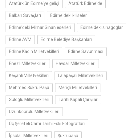
Atatürk'ün Edirne'ye gelişi
Atatürk Edirne'de
Balkan Savaşları
Edirne'deki kiliseler
Edirne'deki Mimar Sinan eserleri
Edirne'deki sinagoglar
Edirne AVM
Edirne Belediye Başkanları
Edirne Kadın Milletvekilleri
Edirne Savunması
Enezli Milletvekilleri
Havsalı Milletvekilleri
Keşanlı Milletvekilleri
Lalapaşalı Milletvekilleri
Mehmed Şükrü Paşa
Meriçli Milletvekilleri
Süloğlu Milletvekilleri
Tarihi Kapalı Çarşılar
Uzunköprülü Milletvekilleri
Üç Şerefeli Cami Tarihi Eski Fotoğrafları
İpsalalı Milletvekilleri
Şükrüpaşa