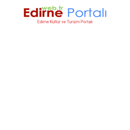
İçeriğe
atla
Edirne Kültür ve Turizm Portalı