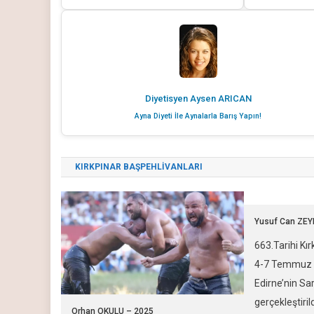
Diyetisyen Aysen ARICAN
Ayna Diyeti İle Aynalarla Barış Yapın!
KIRKPINAR BAŞPEHLİVANLARI
Yusuf Can ZEY
663.Tarihi Kır
4-7 Temmuz 2
Edirne’nin Sa
gerçekleştirild
Orhan OKULU – 2025