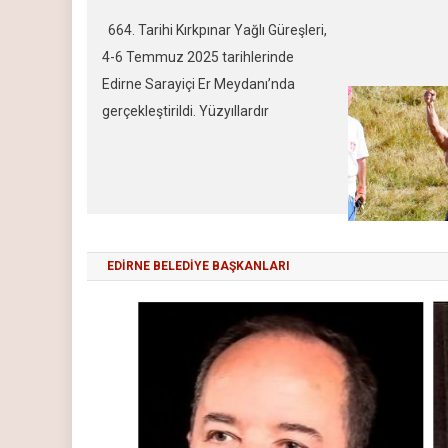
başpehlivanlı
664. Tarihi Kırkpınar Yağlı Güreşleri,
Mustafa TAŞ 
4-6 Temmuz 2025 tarihlerinde
arasında yaşa
Edirne Sarayiçi Er Meydanı’nda
kadar Ali GÜ
gerçekleştirildi. Yüzyıllardır
gibi favori is
süregelen bu geleneksel spor şöleni,
güreşlerin ço
UNESCO Somut Olmayan Kültürel
kazandığı uza
Miras Listesi’nde yer almakta ve
Er Meydanı’nd
Türk kültürünün en köklü
önce gerçekleş
miraslarından biri olarak kabul
EDİRNE BELEDİYE BAŞKANLARI
edilmektedir. Bu yılın en büyük
heyecanı ise başpehlivanlık finalinde
yaşandı. Tecrübeli güreşçi Orhan
OKULU ile genç rakibi […]