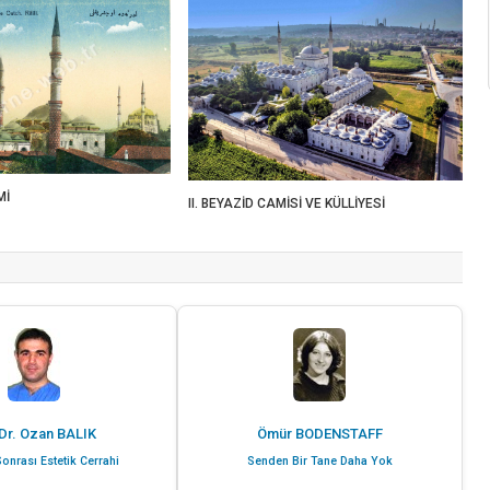
Mİ
II. BEYAZİD CAMİSİ VE KÜLLİYESİ
Dr. Ozan BALIK
Ömür BODENSTAFF
onrası Estetik Cerrahi
Senden Bir Tane Daha Yok