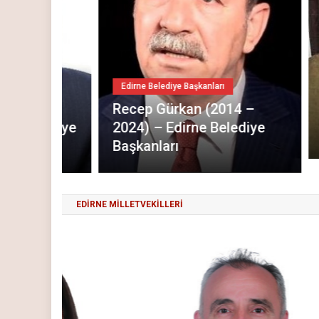
Edirne
Edirne Belediye Başkanları
Hamd
IN
Recep Gürkan (2014 –
-201
elediye
2024) – Edirne Belediye
Başk
Başkanları
EDİRNE MİLLETVEKİLLERİ