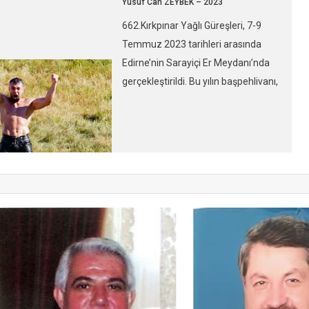
Yusuf Can ZEYBEK – 2023
k final müsabakası,
662.Kırkpınar Yağlı Güreşleri, 7-9
ile Yusuf Can ZEYBEK
Temmuz 2023 tarihleri arasında
ndı. Finale gelene
Edirne’nin Sarayiçi Er Meydanı’nda
RBÜZ ve Orhan OKULU
gerçekleştirildi. Bu yılın başpehlivanı,
imlerin elendiği
finalde rakibi İsmail BALABAN’ı
ğunluğu, puan alanın
yenen Yusuf Can ZEYBEK oldu.
tmalara gitti. Sarayiçi
Yusuf Can ZEYBEK, finalde İsmail
a, final güreşinden
BALABAN’ı altın puanla mağlup
tirilen yarı final […]
ederek başpehlivanlık unvanını
kazandı. Final müsabakasında 40
dakikalık normal sürede yeniş
çıkmaması nedeniyle altın puan
denilen puan alanın kazanacağı
bölüme geçildi […]