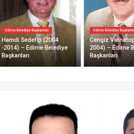
 Belediye Başkanları
Edirne Belediye Başkanları
i Sedefçi (2004
Cengiz Varnatopu (19
4) – Edirne Belediye
2004) – Edirne Beledi
anları
Başkanları