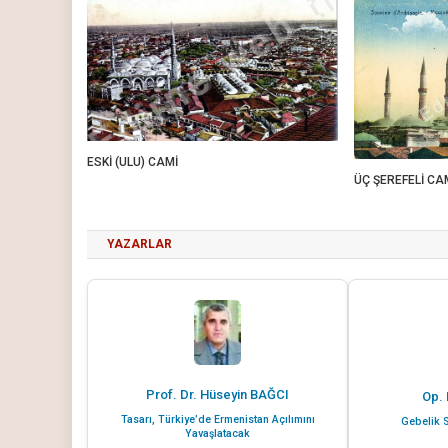
ESKİ (ULU) CAMİ
ÜÇ ŞEREFELİ CA
YAZARLAR
Prof. Dr. Hüseyin BAĞCI
Op. 
Tasarı, Türkiye’de Ermenistan Açılımını
Gebelik S
Yavaşlatacak