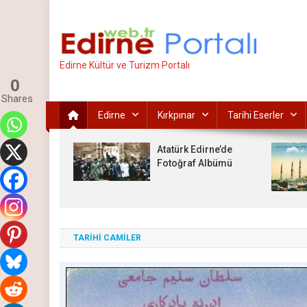
İçeriğe
atla
Edirne Kültür ve Turizm Portalı
0
Shares
Edirne
Kırkpınar
Tarihi Eserler
Atatürk Edirne’de
Fotoğraf Albümü
TARİHİ CAMİLER