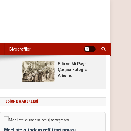
Biyografiler
Edirne Ali Paşa
Çarşısı Fotoğraf
Albümü
EDIRNE HABERLERI
Mecliste gündem refüj tartışması