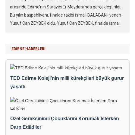
arasında Edirne’nin Sarayiçi Er Meydanı’nda gerçekleştirildi.
Bu yılın başpehlivanı, finalde rakibi İsmail BALABAN’ı yenen
Yusuf Can ZEYBEK oldu. Yusuf Can ZEYBEK, finalde İsmail
BALABAN’ı altın puanla mağlup ederek başpehlivanlık
unvanını kazandı. Final müsabakasında 40 dakikalık normal
sürede yeniş çıkmaması nedeniyle altın puan denilen puan
EDIRNE HABERLERI
alanın kazanacağı bölüme geçildi […]
TED Edirne Koleji’nin milli kürekçileri büyük gurur
yaşattı
Özel Gereksinimli Çocuklarını Korumak İsterken
Darp Edildiler