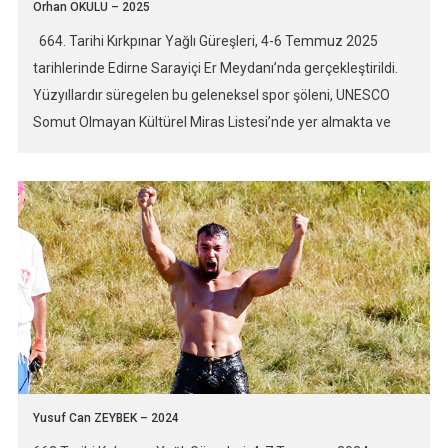
Orhan OKULU – 2025
664. Tarihi Kırkpınar Yağlı Güreşleri, 4-6 Temmuz 2025
tarihlerinde Edirne Sarayiçi Er Meydanı’nda gerçekleştirildi.
Yüzyıllardır süregelen bu geleneksel spor şöleni, UNESCO
Somut Olmayan Kültürel Miras Listesi’nde yer almakta ve
Türk kültürünün en köklü miraslarından biri olarak kabul
edilmektedir. Bu yılın en büyük heyecanı ise başpehlivanlık
finalinde yaşandı. Tecrübeli güreşçi Orhan OKULU ile genç
rakibi […]
Yusuf Can ZEYBEK – 2024