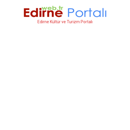
İçeriğe
atla
Edirne Kültür ve Turizm Portalı