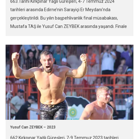
663.Tarihi Kırkpınar Yağlı Güreşleri, 4-7 Temmuz 2024
tarihleri arasında Edirne’nin Sarayiçi Er Meydanı’nda
gerçekleştirildi. Bu yılın başpehlivanlık final müsabakası,
Mustafa TAŞ ile Yusuf Can ZEYBEK arasında yaşandı. Finale
gelene kadar Ali GÜRBÜZ ve Orhan OKULU gibi favori
isimlerin elendiği güreşlerin çoğunluğu, puan alanın
kazandığı uzatmalara gitti. Sarayiçi Er Meydanı’nda, final
güreşinden önce gerçekleştirilen yarı final […]
Yusuf Can ZEYBEK – 2023
662.Kırkpınar Yağlı Güreşleri, 7-9 Temmuz 2023 tarihleri