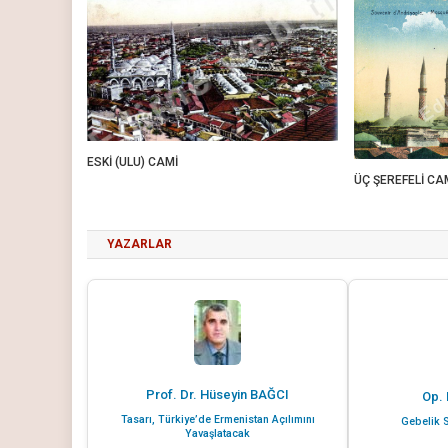
ESKİ (ULU) CAMİ
ÜÇ ŞEREFELİ CA
YAZARLAR
Prof. Dr. Hüseyin BAĞCI
Op. 
Tasarı, Türkiye’de Ermenistan Açılımını
Gebelik S
Yavaşlatacak