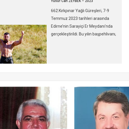
Yusuf Can ZEYBEK – 2023
k final müsabakası,
662.Kırkpınar Yağlı Güreşleri, 7-9
ile Yusuf Can ZEYBEK
Temmuz 2023 tarihleri arasında
ndı. Finale gelene
Edirne’nin Sarayiçi Er Meydanı’nda
RBÜZ ve Orhan OKULU
gerçekleştirildi. Bu yılın başpehlivanı,
imlerin elendiği
finalde rakibi İsmail BALABAN’ı
ğunluğu, puan alanın
yenen Yusuf Can ZEYBEK oldu.
tmalara gitti. Sarayiçi
Yusuf Can ZEYBEK, finalde İsmail
a, final güreşinden
BALABAN’ı altın puanla mağlup
tirilen yarı final […]
ederek başpehlivanlık unvanını
kazandı. Final müsabakasında 40
dakikalık normal sürede yeniş
çıkmaması nedeniyle altın puan
denilen puan alanın kazanacağı
bölüme geçildi […]