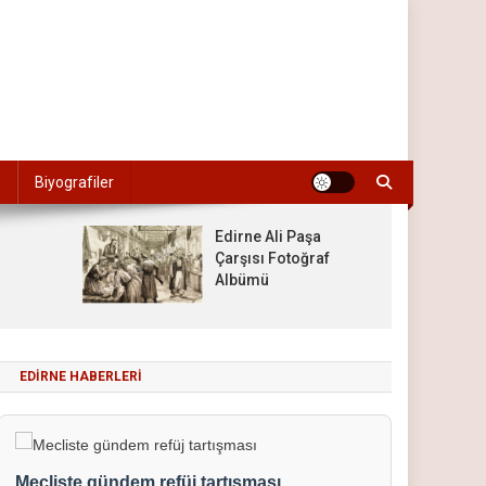
Biyografiler
Edirne Ali Paşa
Çarşısı Fotoğraf
Albümü
EDIRNE HABERLERI
Mecliste gündem refüj tartışması