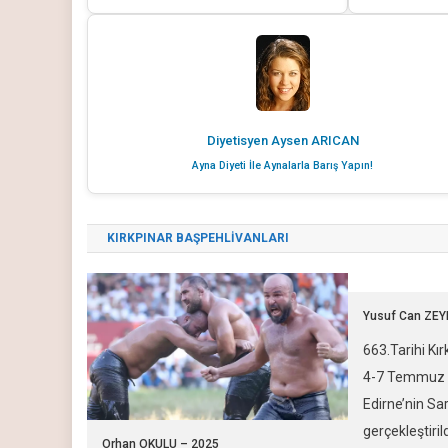
Diyetisyen Aysen ARICAN
Ayna Diyeti İle Aynalarla Barış Yapın!
KIRKPINAR BAŞPEHLİVANLARI
Yusuf Can ZEY
663.Tarihi Kır
4-7 Temmuz 2
Edirne’nin Sa
gerçekleştirild
Orhan OKULU – 2025