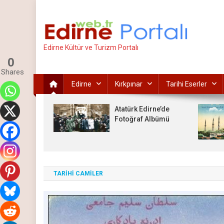
İçeriğe
atla
Edirne Kültür ve Turizm Portalı
0
Shares
Edirne
Kırkpınar
Tarihi Eserler
Atatürk Edirne’de
Fotoğraf Albümü
TARİHİ CAMİLER