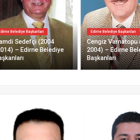
 Belediye Başkanları
Edirne Belediye Başkanları
i Sedefçi (2004
Cengiz Varnatopu (19
4) – Edirne Belediye
2004) – Edirne Beledi
anları
Başkanları