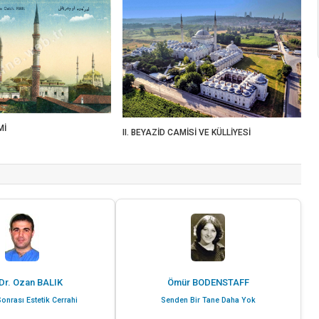
Mİ
II. BEYAZİD CAMİSİ VE KÜLLİYESİ
Dr. Ozan BALIK
Ömür BODENSTAFF
onrası Estetik Cerrahi
Senden Bir Tane Daha Yok