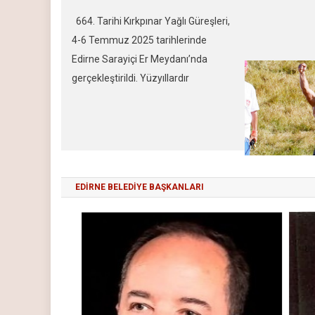
başpehlivanlı
664. Tarihi Kırkpınar Yağlı Güreşleri,
Mustafa TAŞ 
4-6 Temmuz 2025 tarihlerinde
arasında yaşa
Edirne Sarayiçi Er Meydanı’nda
kadar Ali GÜ
gerçekleştirildi. Yüzyıllardır
gibi favori is
süregelen bu geleneksel spor şöleni,
güreşlerin ço
UNESCO Somut Olmayan Kültürel
kazandığı uza
Miras Listesi’nde yer almakta ve
Er Meydanı’nd
Türk kültürünün en köklü
önce gerçekleş
miraslarından biri olarak kabul
EDİRNE BELEDİYE BAŞKANLARI
edilmektedir. Bu yılın en büyük
heyecanı ise başpehlivanlık finalinde
yaşandı. Tecrübeli güreşçi Orhan
OKULU ile genç rakibi […]