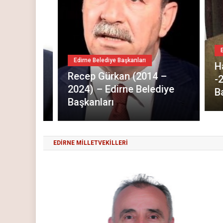
Edirne
Edirne Belediye Başkanları
Hamd
IN
Recep Gürkan (2014 –
-201
elediye
2024) – Edirne Belediye
Başk
Başkanları
EDİRNE MİLLETVEKİLLERİ