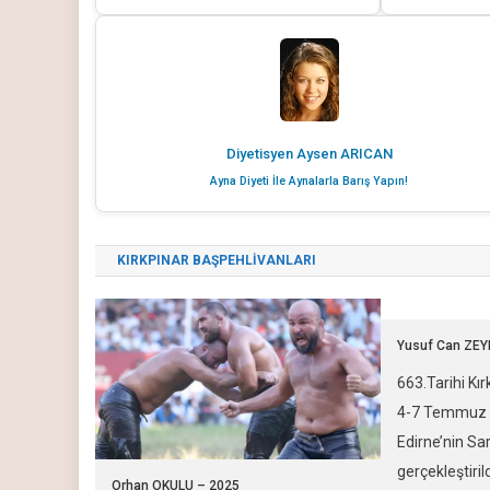
Diyetisyen Aysen ARICAN
Ayna Diyeti İle Aynalarla Barış Yapın!
KIRKPINAR BAŞPEHLİVANLARI
Yusuf Can ZEY
663.Tarihi Kır
4-7 Temmuz 2
Edirne’nin Sa
gerçekleştirild
Orhan OKULU – 2025