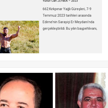
Yusuf Can ZEYBEK – 2023
k final müsabakası,
662.Kırkpınar Yağlı Güreşleri, 7-9
ile Yusuf Can ZEYBEK
Temmuz 2023 tarihleri arasında
ndı. Finale gelene
Edirne’nin Sarayiçi Er Meydanı’nda
RBÜZ ve Orhan OKULU
gerçekleştirildi. Bu yılın başpehlivanı,
imlerin elendiği
finalde rakibi İsmail BALABAN’ı
ğunluğu, puan alanın
yenen Yusuf Can ZEYBEK oldu.
tmalara gitti. Sarayiçi
Yusuf Can ZEYBEK, finalde İsmail
a, final güreşinden
BALABAN’ı altın puanla mağlup
tirilen yarı final […]
ederek başpehlivanlık unvanını
kazandı. Final müsabakasında 40
dakikalık normal sürede yeniş
çıkmaması nedeniyle altın puan
denilen puan alanın kazanacağı
bölüme geçildi […]