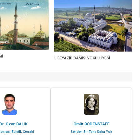
Mİ
II. BEYAZİD CAMİSİ VE KÜLLİYESİ
Dr. Ozan BALIK
Ömür BODENSTAFF
onrası Estetik Cerrahi
Senden Bir Tane Daha Yok