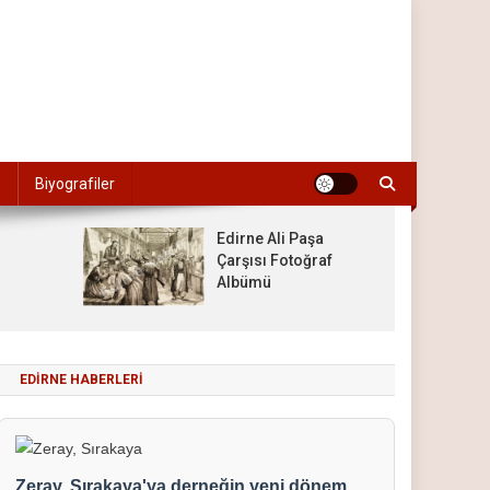
Biyografiler
Edirne Ali Paşa
Çarşısı Fotoğraf
Albümü
EDIRNE HABERLERI
Zeray, Sırakaya'ya derneğin yeni dönem