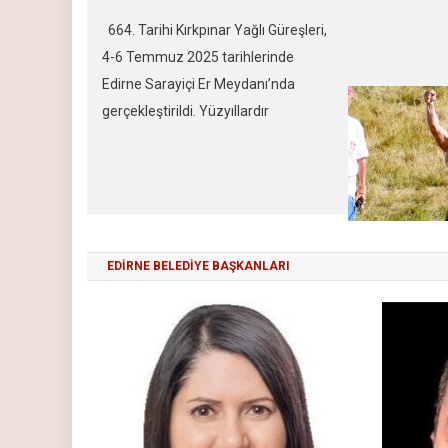
başpehlivanlı
664. Tarihi Kırkpınar Yağlı Güreşleri,
Mustafa TAŞ 
4-6 Temmuz 2025 tarihlerinde
arasında yaşa
Edirne Sarayiçi Er Meydanı’nda
kadar Ali GÜ
gerçekleştirildi. Yüzyıllardır
gibi favori is
süregelen bu geleneksel spor şöleni,
güreşlerin ço
UNESCO Somut Olmayan Kültürel
kazandığı uza
Miras Listesi’nde yer almakta ve
Er Meydanı’nd
Türk kültürünün en köklü
önce gerçekleş
miraslarından biri olarak kabul
EDİRNE BELEDİYE BAŞKANLARI
edilmektedir. Bu yılın en büyük
heyecanı ise başpehlivanlık finalinde
yaşandı. Tecrübeli güreşçi Orhan
OKULU ile genç rakibi […]