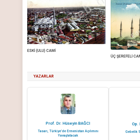
ESKİ (ULU) CAMİ
ÜÇ ŞEREFELİ CA
YAZARLAR
Prof. Dr. Hüseyin BAĞCI
Op. 
Tasarı, Türkiye’de Ermenistan Açılımını
Gebelik S
Yavaşlatacak