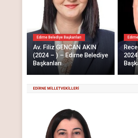
Edirne Belediye Başkanları
Edirne B
1977)
Av. Filiz GENCAN AKIN
Recep 
(2024 – ) – Edirne Belediye
2024) 
Başkanları
Başkan
EDİRNE MİLLETVEKİLLERİ