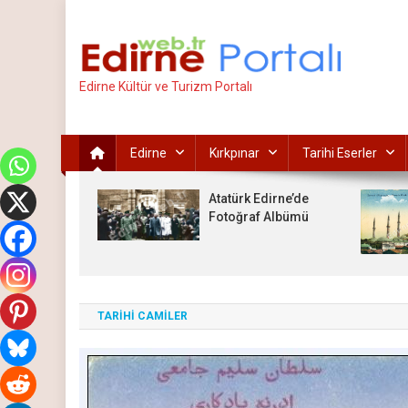
İçeriğe
atla
Edirne Kültür ve Turizm Portalı
Edirne
Kırkpınar
Tarihi Eserler
Atatürk Edirne’de
Fotoğraf Albümü
TARİHİ CAMİLER